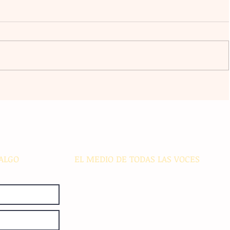
a
El atacante argentino Lucas
omingo
Ocampos se consolida como líder
r del
de goleo individual con los
Rayados
ALGO
EL MEDIO DE TODAS LAS VOCES
El Sie7e de Chiapas es editado
diariamente en instalaciones propias.
Número de Certificado de Reserva
otorgado por el Instituto Nacional de
Derechos de Autor: 04-2008-
052017585000-101. Número de