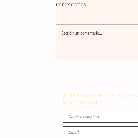
Comentarios
Escribir un comentario...
El atletismo mexicano sum
nuevas preseas en Santo D
para afianzar el primer luga
medallero
¿TIENES ALGUNA DENUNCIA O 
QUE CONTARNOS