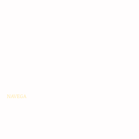
NAVEGA
Principales
Chiapas
Nacionales
Internacionales
Interés General