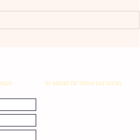
l
La agrupación Cencalli comparte
estampas de la Meseta Comiteca
cia
y la Costa en un festival folclórico
en Cholula
ALGO
EL MEDIO DE TODAS LAS VOCES
El Sie7e de Chiapas es editado
diariamente en instalaciones propias.
Número de Certificado de Reserva
otorgado por el Instituto Nacional de
Derechos de Autor: 04-2008-
052017585000-101. Número de
Certificado de Licitud de Título y
Certificado: 15128.