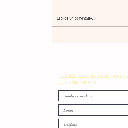
Escribir un comentario...
La rehabilitación integral de
parque de Cristóbal Obregón
busca fomentar la conviven
familiar en Villaflores
¿TIENES ALGUNA DENUNCIA O 
QUE CONTARNOS