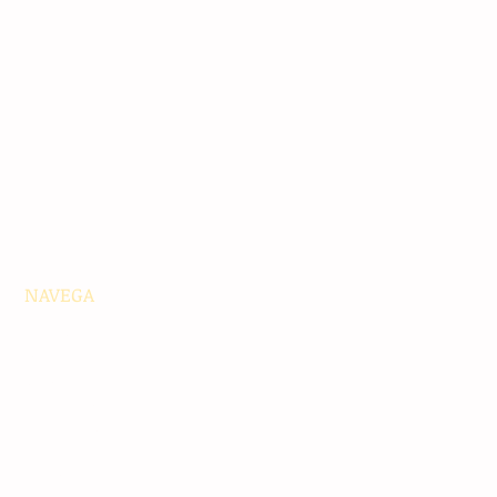
NAVEGA
Principales
Chiapas
Nacionales
Internacionales
Interés General
Editorial
Podcasts