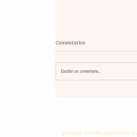
Comentarios
Escribir un comentario...
Blindaje total: México y FIFA
reúnen para garantizar la
seguridad en el Mundial
¿TIENES ALGUNA DENUNCIA O 