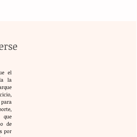
erse
e el 
a la 
rque 
icio, 
ara 
rte, 
 que 
o de 
 por 