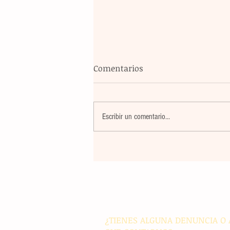
Comentarios
Escribir un comentario...
Banco Multiva destinará rec
de colocación internacional
proyectos de infraestructura
energía en el país
¿TIENES ALGUNA DENUNCIA O 