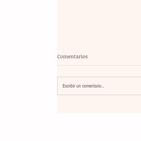
Comentarios
Escribir un comentario...
Un nuevo movimiento telúr
alarma a la población del
archipiélago sin registrar
víctimas ni daños materiale