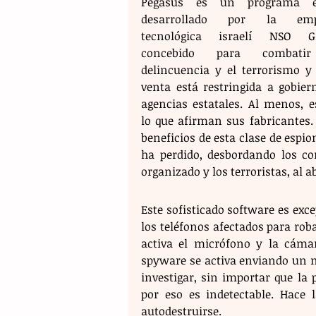
Pegasus es un programa esp
desarrollado por la empr
tecnológica israelí NSO Gr
concebido para combatir
delincuencia y el terrorismo y 
venta está restringida a gobiern
agencias estatales. Al menos, es
lo que afirman sus fabricantes.
beneficios de esta clase de espion
ha perdido, desbordando los co
organizado y los terroristas, al
Este sofisticado software es ex
los teléfonos afectados para roba
activa el micrófono y la cámar
spyware se activa enviando un m
investigar, sin importar que la 
por eso es indetectable. Hace 
autodestruirse.