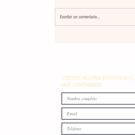
Escribir un comentario...
Decisiones “soberanas” y su
consecuencias
¿TIENES ALGUNA DENUNCIA O 
QUE CONTARNOS