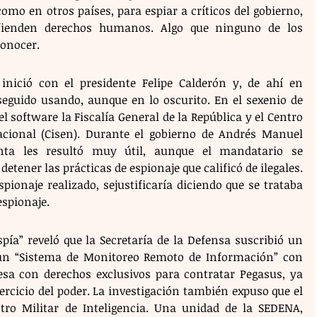
mo en otros países, para espiar a críticos del gobierno, 
efienden derechos humanos. Algo que ninguno de los 
onocer.
inició con el presidente Felipe Calderón y, de ahí en 
seguido usando, aunque en lo oscurito. En el sexenio de 
l software la Fiscalía General de la República y el Centro 
acional (Cisen). Durante el gobierno de Andrés Manuel 
nta les resultó muy útil, aunque el mandatario se 
tener las prácticas de espionaje que calificó de ilegales. 
pionaje realizado, sejustificaría diciendo que se trataba 
espionaje.
pía” reveló que la Secretaría de la Defensa suscribió un 
r un “Sistema de Monitoreo Remoto de Información” con 
sa con derechos exclusivos para contratar Pegasus, ya 
rcicio del poder. La investigación también expuso que el 
tro Militar de Inteligencia. Una unidad de la SEDENA, 