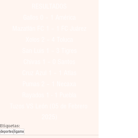
RESULTADOS
Gallos 0 – 1 América
Mazatlán FC 1 – 1 FC Juárez
Xolos 2 – 4 Toluca
San Luis 1 – 3 Tigres
Chivas 1 – 0 Santos
Cruz Azul 1 – 1 Atlas
Pumas 2 – 1 Necaxa
Rayados 1 - 1 Puebla
Tuzos VS León (05 de Febrero 
2025)
Etiquetas:
deportes
ligamx