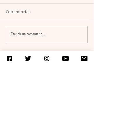
Comentarios
El atacante argentino
México encabez
Escribir un comentario...
Lucas Ocampos se
tabla general d
consolida como líder de
medallas al alc
goleo individual con los
preseas doradas
Rayados
justa caribeña
¿TIENES ALGUNA DENUNCIA
O ALGO QUE CONTARNOS