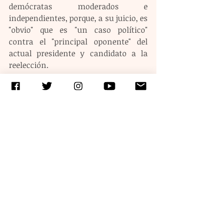
demócratas moderados e 
independientes, porque, a su juicio, es 
"obvio" que es "un caso político" 
contra el "principal oponente" del 
actual presidente y candidato a la 
reelección.
"La gente está muy molesta", subrayó 
el analista y vicepresidente senior y 
director político del grupo de medios 
en español Americano Media.
Etiquetas:
estados unidos
donaldtrump