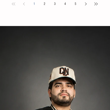
1
2
3
4
5
s locales y
Puebla. La compañía de danza, integrada por personas
Tovilla, 
nicipal
de distintas edades y profesiones, financió su traslado
fortalece
e tiene como
y participación con recursos propios, logrando
creación 
ia, la
posicionarse como la única comitiva chiapaneca en un
ingresos 
encuentro que reunió a m
huevo y 