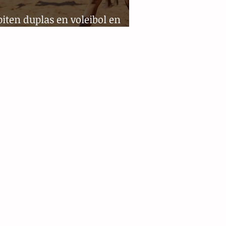
ten duplas en voleibol en
ania