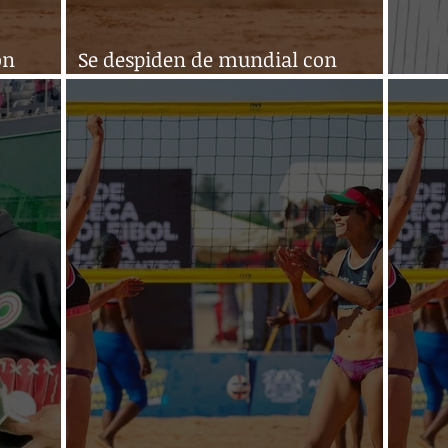
on
Se despiden de mundial con
triunfo
Cae 