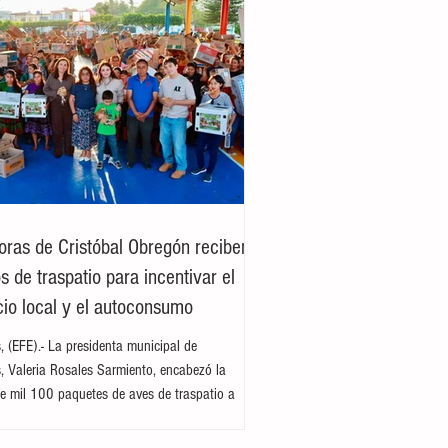
oras de Cristóbal Obregón reciben
 de traspatio para incentivar el
io local y el autoconsumo
es, (EFE).- La presidenta municipal de
es, Valeria Rosales Sarmiento, encabezó la
e mil 100 paquetes de aves de traspatio a
del ejido Cristóbal Obregón. Acompañada por
enta del DIF Municipal, Margarita Sarmiento