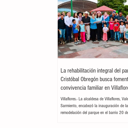
La rehabilitación integral del p
Cristóbal Obregón busca foment
convivencia familiar en Villaflor
Villaflores.- La alcaldesa de Villaflores, Va
Sarmiento, encabezó la inauguración de l
remodelación del parque en el barrio 20 d
ubicado en la colonia Cristóbal Obregón
por la presidenta del DIF Municipal, Margar