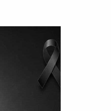
la alcaldesa destacó que el esquema busca
r la seguridad alimentaria e incentivar la
de pequeñas granjas familiares que generen
complementarios a través de la producción de
carne