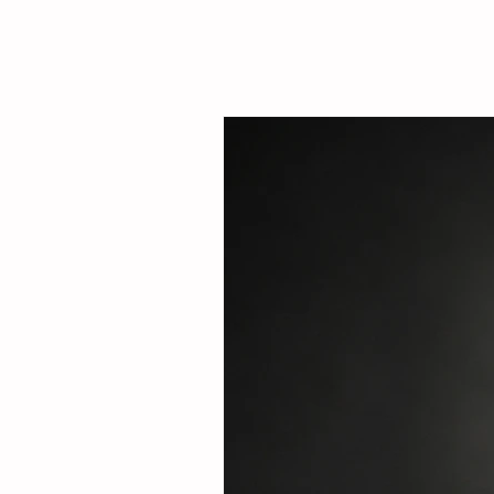
Sarmiento Tovilla, así como por autoridade
familias de la comunidad, la presidenta mu
entregó este espacio público renovado qu
objetivo fortalecer la integración comunitar
recreaci