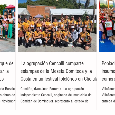
arque de
La agrupación Cencalli comparte
Poblad
ar la
estampas de la Meseta Comiteca y la
insumos
es
Costa en un festival folclórico en Cholula
comerc
leria Rosales
Comitán, (Noe Juan Farrera).- La agrupación
Villaflor
as obras de
independiente Cencalli, originaria del municipio de
Villaflor
e Noviembre,
Comitán de Domínguez, representó al estado de
entrega d
. Acompañada
Chiapas en el Primer Festival Nacional Vive el Folclor,
familias 
ita
celebrado en la localidad de San Andrés Cholula,
la presid