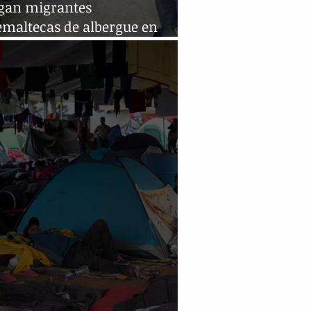
ugan migrantes
emaltecas de albergue en
tán