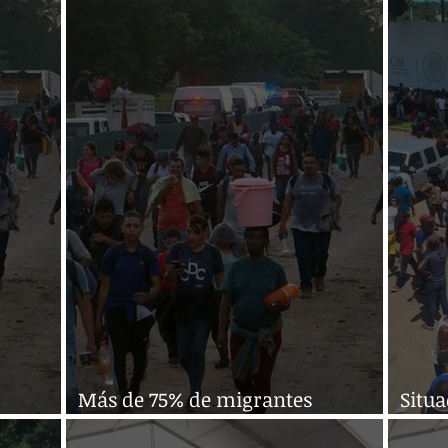
migrantes
migr
Más de 75% de migrantes
Situ
tuales
dependen de empleos eventuales
Chia