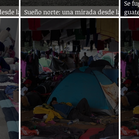
Se f
esde la
Sueño norte: una mirada desde la
guat
frontera sur
Comi