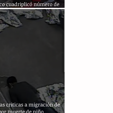
co cuadriplicó número de
giados en menos de un año
s criticas a migración de
por muerte de niño