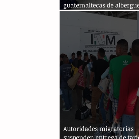
guatemaltecas de albergu
Comitán
Autoridades migratorias
suspenden entrega de tarj