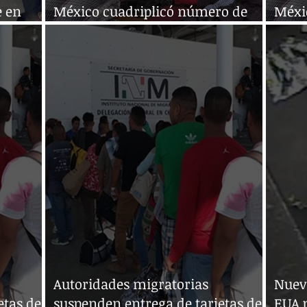
e en
México cuadriplicó número de
Méxi
refugiados en menos de un año
refu
Autoridades migratorias
Nueva
etas de
suspenden entrega de tarjetas de
EUA 