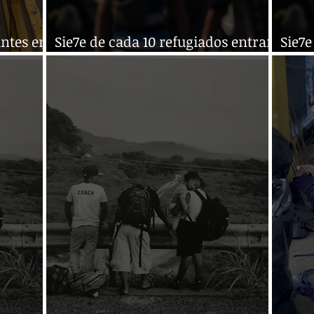
ntes en
Sie7e de cada 10 refugiados entran
Sie7e
al país por Tapachula
al pa