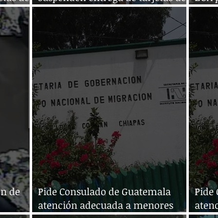
visitante regional
guat
ón de
Pide Consulado de Guatemala
Pide
atención adecuada a menores
aten