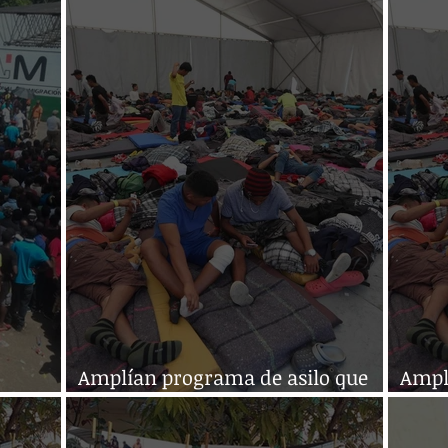
Amplían programa de asilo que
Ampl
te
obliga a quedarse en México
obli