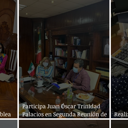
Judicial y Unach
Judic
Participa Juan Óscar Trinidad
blea
Palacios en Segunda Reunión de
Reali
la Conatrib
de tr