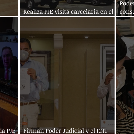
Poder
n
Realiza PJE visita carcelaria en el
conso
Cerss de Huixtla
de la
ia PJE
Firman Poder Judicial y el ICTI