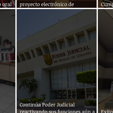
 oral
proyecto electrónico de
Cumpl
impartición de justicia
de C
Continúa Poder Judicial
reactivando sus funciones aún a
Exito