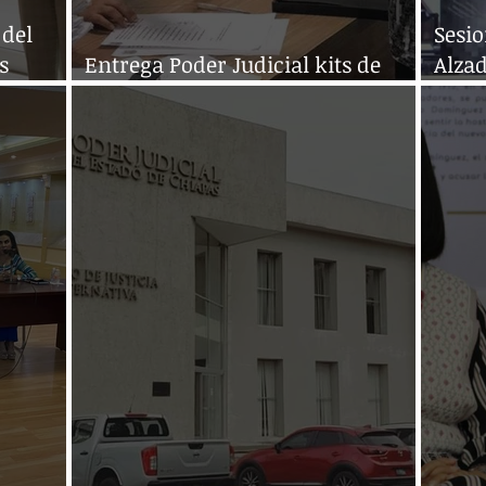
 del
Sesi
s
Entrega Poder Judicial kits de
Alzad
protección sanitaria a personal
Judic