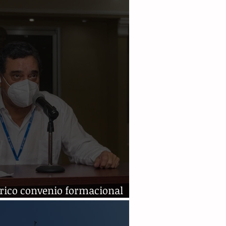
órico convenio formacional
 el Poder Judicial y la Unach