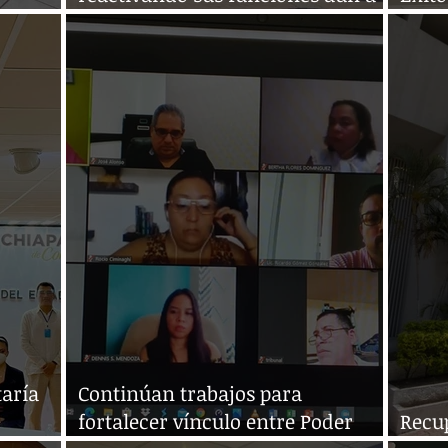
s
puertas cerradas
del P
taría
Continúan trabajos para
fortalecer vínculo entre Poder
Recup