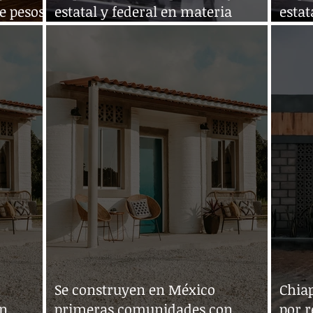
estatal y federal en materia
estat
inmobiliaria
inmo
Se construyen en México
Chia
on
primeras comunidades con
por r