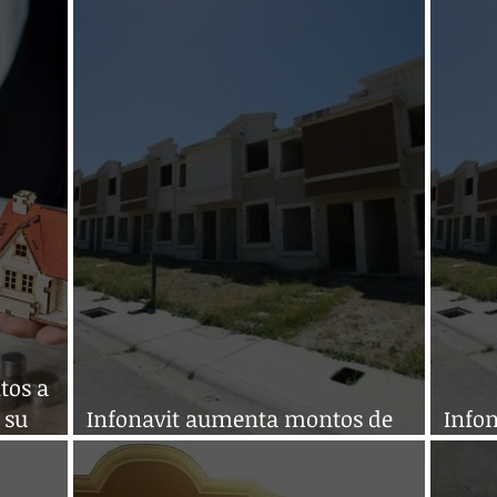
tos a
 su
Infonavit aumenta montos de
Info
crédito para los que menos ganan
créd