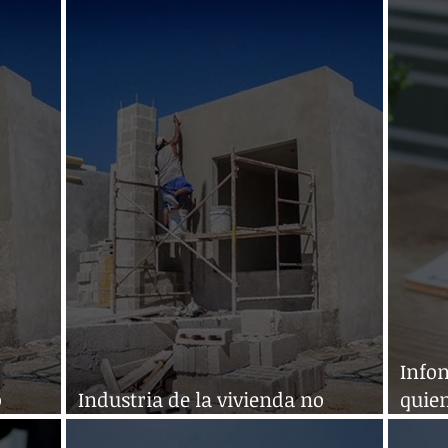
México
Méxi
Infon
o
Industria de la vivienda no
quien
cumplirá meta anual
crédi