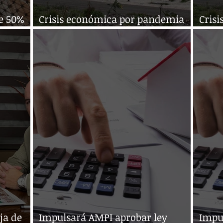
ae 50%
Crisis económica por pandemia
Cris
afectará industria de la vivienda
afect
ja de
Impulsará AMPI aprobar ley
Impu