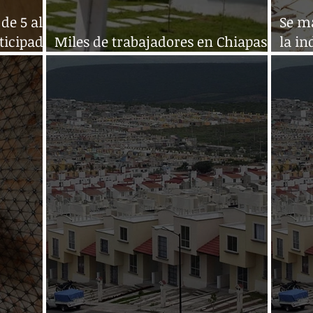
de 5 al
Se ma
ticipado
Miles de trabajadores en Chiapas
la in
no tienen como pagar al Infonavit
Chia