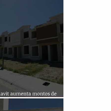
navit aumenta montos de
ito para los que menos ganan