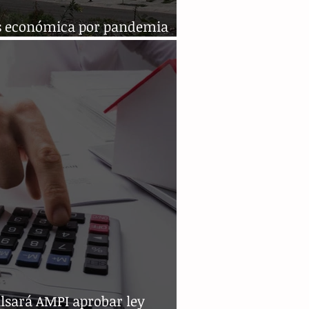
is económica por pandemia
ará industria de la vivienda
lsará AMPI aprobar ley