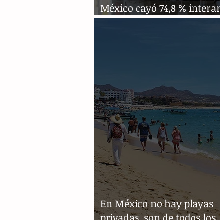
México cayó 74,8 % intera
junio
En México no hay playas
privadas, son de todos los