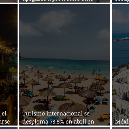
pandemia
2021
 el
Turismo internacional se
arse
desploma 78.5% en abril en
Méxic