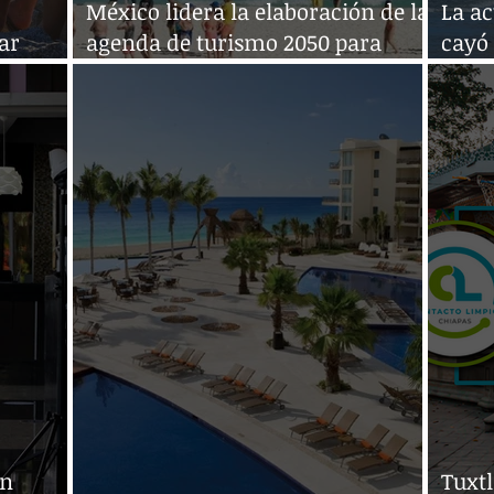
México lidera la elaboración de la
La ac
ar
agenda de turismo 2050 para
cayó 
lidad
Latinoamérica
de 2
en
Tuxtl