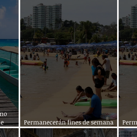
México por COVID-19
esenc
smo
de
Permanecerán fines de semana
Perm
largos en el país
largo