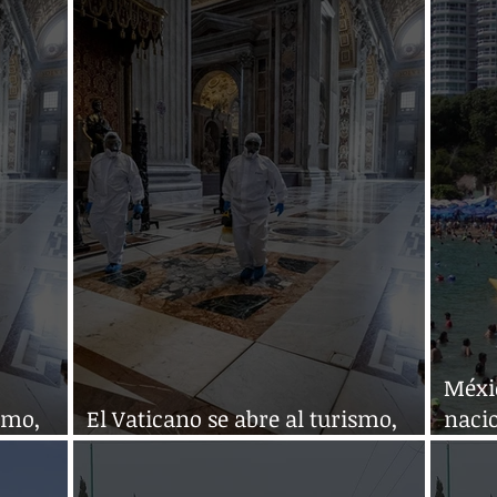
Méxi
smo,
El Vaticano se abre al turismo,
naci
con reservas
pand