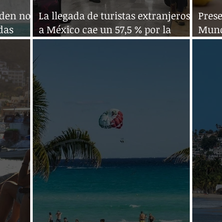
iden no
La llegada de turistas extranjeros
Prese
das
a México cae un 57,5 % por la
Mund
pandemia
turís