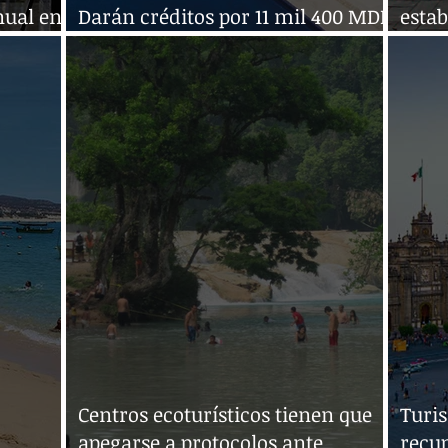
nual en
Darán créditos por 11 mil 400 MDP
estab
a hoteles en México
Limp
Centros ecoturísticos tienen que
Turis
apegarse a protocolos ante
recup