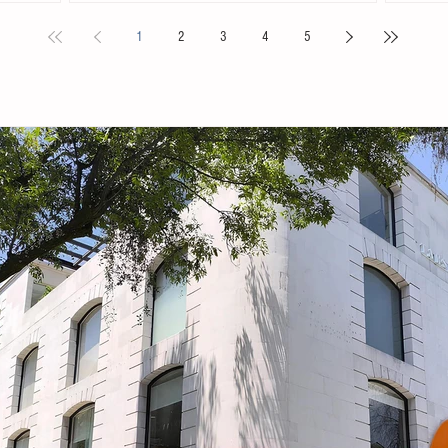
ita
celebrado en la localidad de San Andrés Cholula,
la presid
1
2
3
4
5
s locales y
Puebla. La compañía de danza, integrada por personas
Tovilla, 
nicipal
de distintas edades y profesiones, financió su traslado
fortalece
e tiene como
y participación con recursos propios, logrando
creación 
ia, la
posicionarse como la única comitiva chiapaneca en un
ingresos 
encuentro que reunió a m
huevo y 