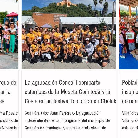
arque de
La agrupación Cencalli comparte
Poblad
ar la
estampas de la Meseta Comiteca y la
insumos
es
Costa en un festival folclórico en Cholula
comerc
leria Rosales
Comitán, (Noe Juan Farrera).- La agrupación
Villaflor
as obras de
independiente Cencalli, originaria del municipio de
Villaflor
e Noviembre,
Comitán de Domínguez, representó al estado de
entrega d
. Acompañada
Chiapas en el Primer Festival Nacional Vive el Folclor,
familias 