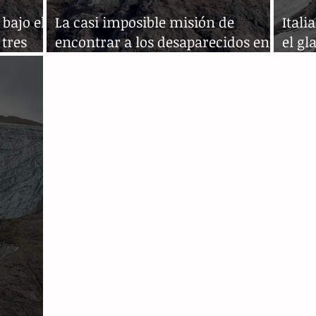
bajo el
La casi imposible misión de
Itali
 tres
encontrar a los desaparecidos en
el gl
la Marmolada
muer