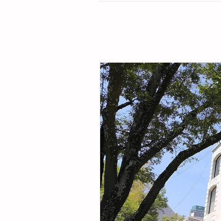
por la presidenta del DIF Municipal, Margar
Sarmiento Tovilla, así como por autoridade
familias de la comunidad, la presidenta mu
entregó este espacio público renovado qu
objetivo fortalecer la integración comunitar
recreaci