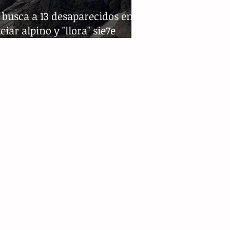
a busca a 13 desaparecidos en
aciar alpino y "llora" sie7e
tos