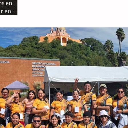
os en
r en