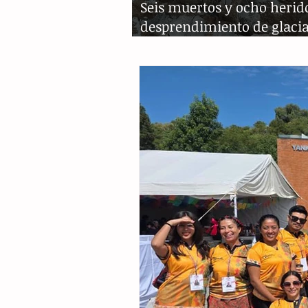
Seis muertos y ocho herid
desprendimiento de glacia
Álpes italianos