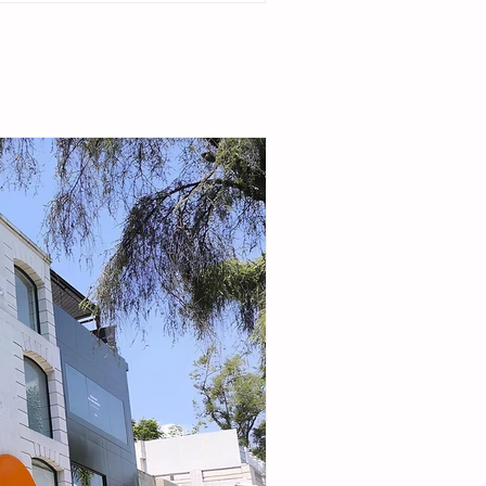
enta del DIF Municipal, Margarita Sarmiento
la alcaldesa destacó que el esquema busca
r la seguridad alimentaria e incentivar la
de pequeñas granjas familiares que generen
complementarios a través de la producción de
carne