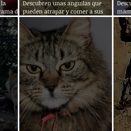
 la
Descubren unas anguilas que
Desc
 cama de
pueden atrapar y comer a sus
mamíf
presas en la tierra
ladri