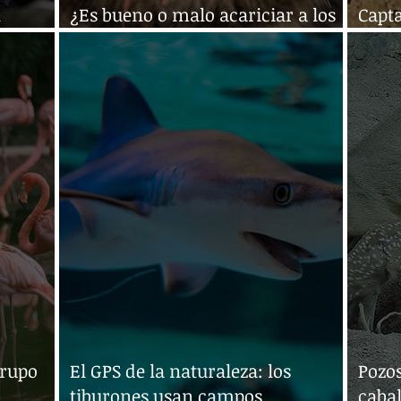
n
¿Es bueno o malo acariciar a los
Capta
gatos?
leop
grupo
El GPS de la naturaleza: los
Pozos
tiburones usan campos
cabal