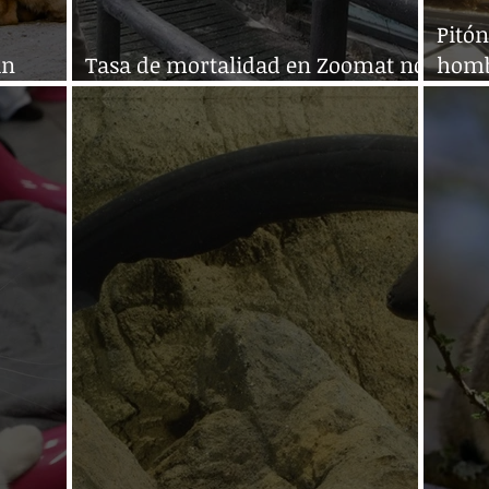
Pitón
un
Tasa de mortalidad en Zoomat no
homb
le
rebasa 1%
inodo