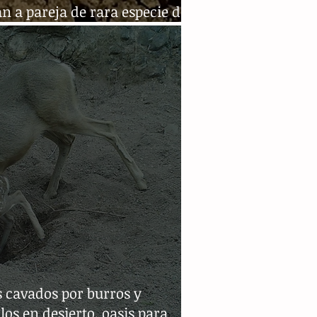
n a pareja de rara especie de
ardos en Pakistán
 cavados por burros y
los en desierto, oasis para