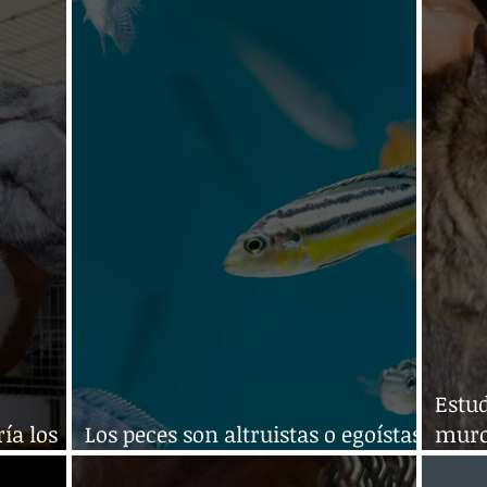
el sargazo
aban
Estu
ía los
Los peces son altruistas o egoístas
murc
 mundo
según el contexto
enfe