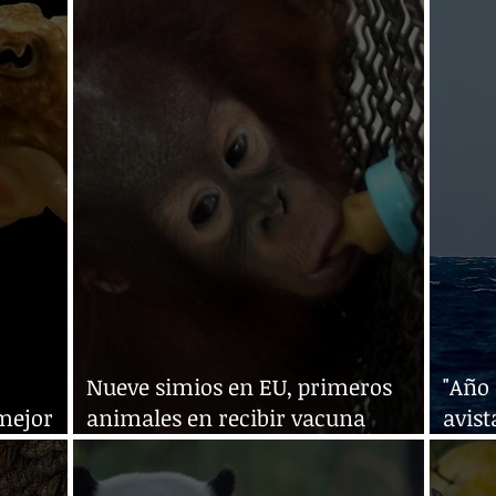
Nueve simios en EU, primeros
"Año 
mejor
animales en recibir vacuna
avist
anticovid
Calif