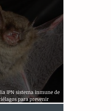
donado por un circo
dia IPN sistema inmune de
iélagos para prevenir
rmedades zoonóticas