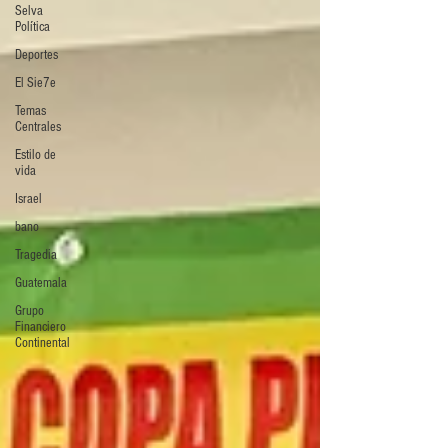
Selva
Política
Deportes
El Sie7e
Temas
Centrales
Estilo de
vida
Israel
bano
Tragedia
Guatemala
Grupo
Financiero
Continental