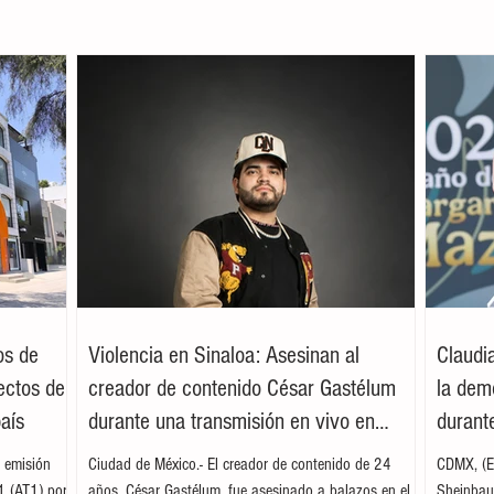
os de
Violencia en Sinaloa: Asesinan al
Claudi
ectos de
creador de contenido César Gastélum
la dem
país
durante una transmisión en vivo en
durante
Culiacán
 emisión
Ciudad de México.- El creador de contenido de 24
CDMX, (EF
 1 (AT1) por
años, César Gastélum, fue asesinado a balazos en el
Sheinbaum