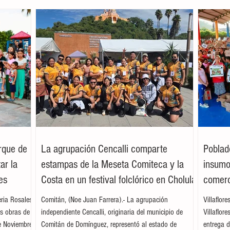
arque de
La agrupación Cencalli comparte
Poblad
ar la
estampas de la Meseta Comiteca y la
insumos
es
Costa en un festival folclórico en Cholula
comerc
leria Rosales
Comitán, (Noe Juan Farrera).- La agrupación
Villaflor
as obras de
independiente Cencalli, originaria del municipio de
Villaflor
e Noviembre,
Comitán de Domínguez, representó al estado de
entrega d