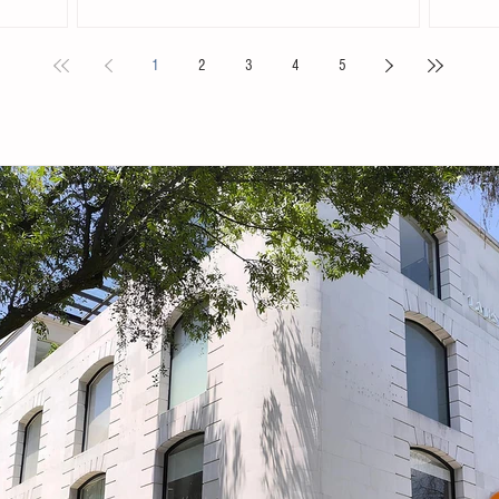
. Acompañada
Chiapas en el Primer Festival Nacional Vive el Folclor,
familias 
ita
celebrado en la localidad de San Andrés Cholula,
la presid
1
2
3
4
5
s locales y
Puebla. La compañía de danza, integrada por personas
Tovilla, 
nicipal
de distintas edades y profesiones, financió su traslado
fortalece
e tiene como
y participación con recursos propios, logrando
creación 
ia, la
posicionarse como la única comitiva chiapaneca en un
ingresos 
encuentro que reunió a m
huevo y 