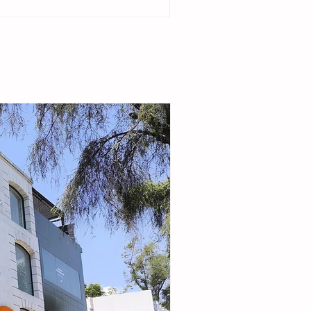
del ejido Cristóbal Obregón. Acompañada por
enta del DIF Municipal, Margarita Sarmiento
la alcaldesa destacó que el esquema busca
r la seguridad alimentaria e incentivar la
de pequeñas granjas familiares que generen
complementarios a través de la producción de
carne