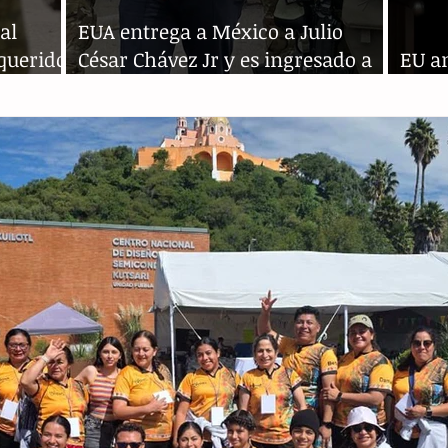
al
EUA entrega a México a Julio
equerido
César Chávez Jr y es ingresado a
EU a
una cárcel en Sonora
hijo