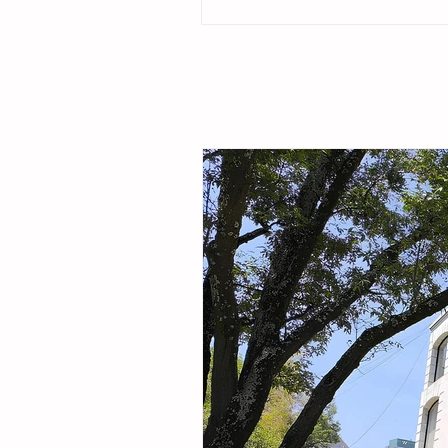
ubicado en la colonia Cristóbal Obregón
por la presidenta del DIF Municipal, Margar
Sarmiento Tovilla, así como por autoridade
familias de la comunidad, la presidenta mu
entregó este espacio público renovado qu
objetivo fortalecer la integración comunitar
recreaci