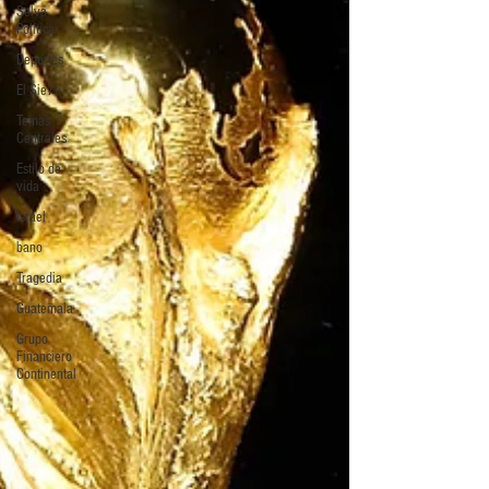
Selva
Política
Deportes
El Sie7e
Temas
Centrales
Estilo de
vida
Israel
bano
Tragedia
Guatemala
Grupo
Financiero
Continental