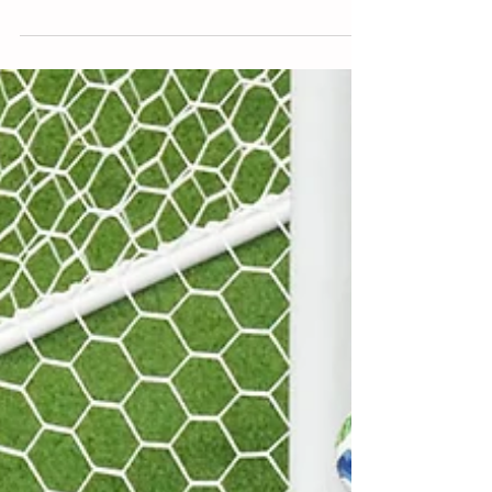
festejos de la Copa del Mundo 2026 que
coronaron a la selección española como
la nueva campeona del planeta, los
reflectores del balompié internacional se
trasladaron de inmediato a los
preparativos del Mundial 2030. Esta
próxima edición histórica del Centenario
ya tiene confirmado que será
coorganizada por España, Portugal y
Marruecos, sumando tres partidos
inaugurales en Sudamérica (Argentina,
Uruguay y Paraguay) para conmemorar la