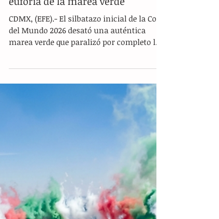
Quiñones y Jiménez desatan la
euforia de la marea verde
CDMX, (EFE).- El silbatazo inicial de la Copa
del Mundo 2026 desató una auténtica
marea verde que paralizó por completo las
actividades de la capital del país,
consolidando una jornada histórica para
el balompié nacional. Más de 50,000
aficionados abarrotaron el Fan Fest del
Zócalo y las calles del Centro Histórico