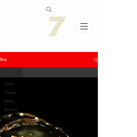
Blog
Todas
Todas
Chiapas
Sports
Nacional
Internacional
Interés
General