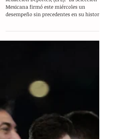
¡Paso perfecto e histórico! México
golea 3-0 a República Checa y
rompe récords en el Mundial 2026
Redacción Deportes, (EFE).- La Selección
Mexicana firmó este miércoles un
desempeño sin precedentes en su historia
dentro de las Copas del Mundo al golear
por 0-3 a la República Checa sobre la
mítica cancha del Estadio Azteca. Con este
resultado, el combinado nacional no solo
cerró con broche de oro la fase de grupos,
sino que selló su clasificación a la ronda
de eliminación directa con una racha
perfecta de triunfos y manteniendo su
portería completamente imbatida, una
hazañ