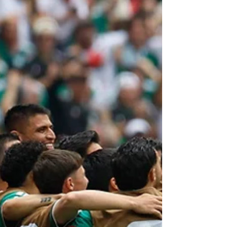
Kansas City, (EFE).- La selección de
Argentina iniciará este martes la defensa
de su corona universal en la Copa del
Mundo 2026, enfrentando a su similar de
Argelia sobre la cancha del Estadio
Arrowhead. Más allá de la planeación
táctica para sumar los primeros tres
puntos del certamen, el conjunto
sudamericano salta al terreno de juego
con la misión obligatoria de sacudirse una
inercia histórica negativa: romper el
maleficio que arrastra la Albiceleste en
sus debuts como cam