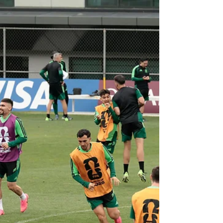
arranque del Mundial 2026 en
México
CDM, (EFE).- La fiebre del Mundial 2026 ha
llegado a México, pero el balón no rueda
solo. El país recibe la justa internacional
en medio de una ola de demandas sociales
que buscan los reflectores globales. Desde
la herida abierta de las desapariciones y el
descontento de las protestas
magisteriales, hasta reclamos vecinales
por el agua, la vivienda y el espacio
público, las calles mexicanas
experimentan una tensa dualidad: la
celebración deportiva convive cara a cara
con la m