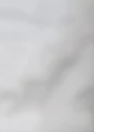
marcado por una profunda alteración del
orden internacional y por la aplicación de
una política migratoria de línea dura, que
ha suscitado una oleada de protestas
sociales. Estos son los diez momentos que
definen este primer año de su segundo
mandato: 1.- La investidura Trump fue
investido para un segundo mandato el 20
de enero de 2