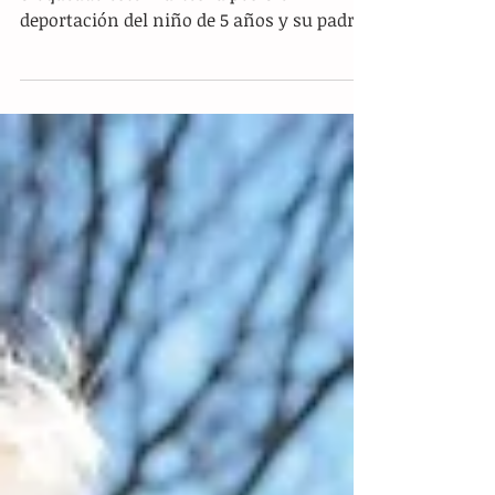
Washington.- Un juez federal ha
bloqueado este martes la posible
deportación del niño de 5 años y su padre,
detenidos la semana pasada en Minesota,
al determinar que no pueden ser devueltos
a Ecuador de manera inmediata. Liam
Conejo Ramos, de 5 años, fue separado de
su familia en la entrada de su casa en un
suburbio de Mineápolis, después de que
agentes federales detuvieran a su padre,
Adrian Alexander Conejo Arias y ambos
permanecen desde entonces en un centro
de detención d