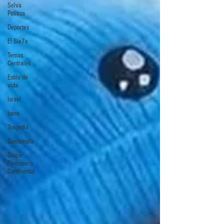
Selva
Política
Deportes
El Sie7e
Temas
Centrales
Estilo de
vida
Israel
bano
Tragedia
Guatemala
Grupo
Financiero
Continental