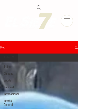
Blog
Todas
Todas
Chiapas
Sports
Nacional
Internacional
Interés
General