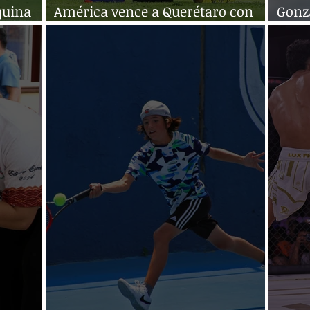
quina
América vence a Querétaro con
Gonz
doblete de Henry Martín
cam