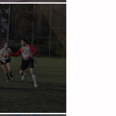
ú” Núñez por nocaut