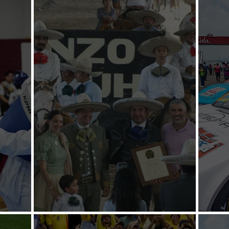
Vences acarició el pódium
Semif
Definen títulos estatales
Gutié