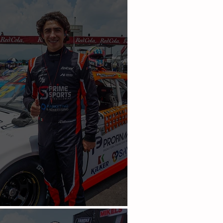
inales a la cancha
rrez no pudo en Puebla