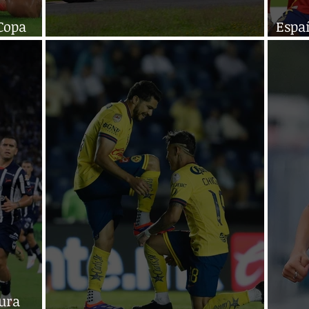
Copa
Espa
Tovar recupera puestos
2024
tura