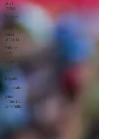
Selva
Política
Deportes
El Sie7e
Temas
Centrales
Estilo de
vida
Israel
bano
Tragedia
Guatemala
Grupo
Financiero
Continental