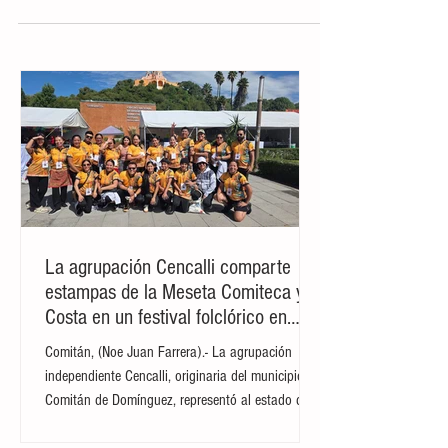
las últimas horas han sido la prueba más
dolorosa de ello en nuestro país. El mito
de que los hombres no lloran, esa premisa
de acero tan arraigada en la cultura
latinoamericana, quedó pulverizado sobre
el césped y en las tribunas tras el
silbatazo final que decretó la eliminación
de México en la Copa Mundial frente a
Inglaterra. La capital mexicana amaneció
con la peor de las resacas: un silencio
sepu
La agrupación Cencalli comparte
estampas de la Meseta Comiteca y la
Costa en un festival folclórico en
Cholula
Comitán, (Noe Juan Farrera).- La agrupación
independiente Cencalli, originaria del municipio de
Comitán de Domínguez, representó al estado de