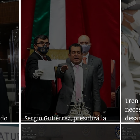
Tren
nece
ndo
Sergio Gutiérrez, presidirá la
desa
arca
Cámara de Diputados de México
segu