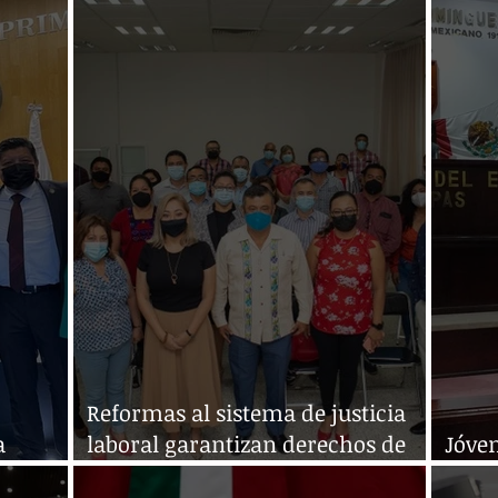
mama: Ricci Diestel
Méxi
Reformas al sistema de justicia
a
laboral garantizan derechos de
Jóven
a Sur
trabajadores: Ocampo Olvera
Parl