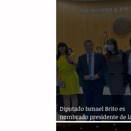
y México: Llaven Abarca
Diputado Ismael Brito es
nombrado presidente de l
Comisión Asuntos Fronter