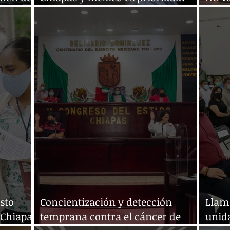
Llaven Abarca
Llav
sto
Concientización y detección
Llama
 Chiapas
temprana contra el cáncer de
unida