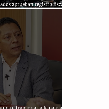
ados aprueban registro fiscal
atorio para jóvenes
mos a traicionar a la patria: