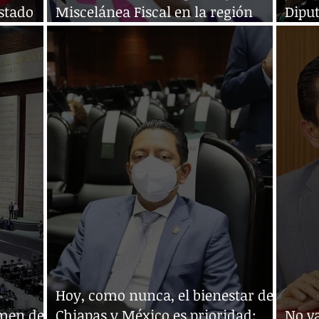
Estado
Miscelánea Fiscal en la región
Diput
trico:
Costa
oblig
Hoy, como nunca, el bienestar de
amen de
Chiapas y México es prioridad:
No va