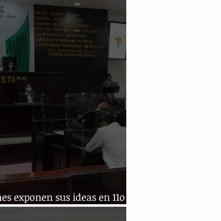
co
es exponen sus ideas en 11o
amento Juvenil