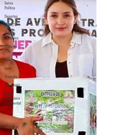
Selva
Política
Deportes
El Sie7e
Temas
Centrales
Estilo de
vida
Israel
bano
Tragedia
Guatemala
Grupo
Financiero
Continental