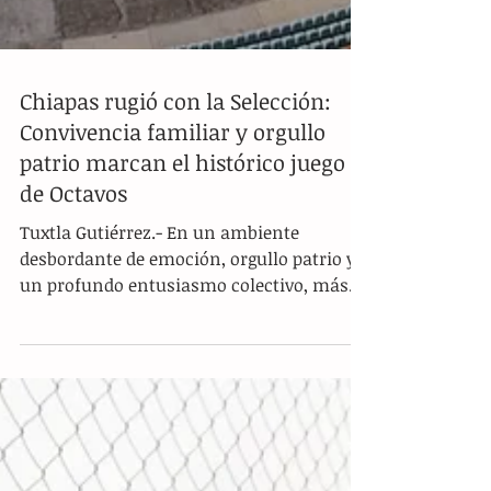
Chiapas rugió con la Selección:
Convivencia familiar y orgullo
patrio marcan el histórico juego
de Octavos
Tuxtla Gutiérrez.- En un ambiente
desbordante de emoción, orgullo patrio y
un profundo entusiasmo colectivo, más
de 26 mil 500 aficionadas y aficionados
chiapanecos se dieron cita en la
explanada y las instalaciones del Estadio
Víctor Manuel Reyna para apoyar de