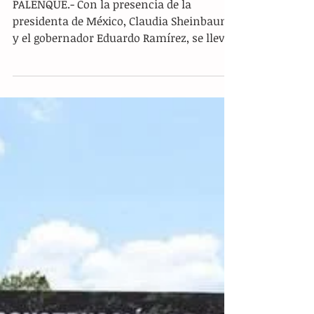
Congreso de Chiapas respalda
proyectos de transformación
ambiental tras visita presidencial
PALENQUE.- Con la presencia de la
presidenta de México, Claudia Sheinbaum,
y el gobernador Eduardo Ramírez, se llevó
a cabo la inauguración del Ecoparque “La
Ceiba”, un proyecto estratégico enfocado
en la conservación ambiental y el turismo
en Chiapas. Al evento asistió la presidenta
del Congreso del Estado, Alejandra Gómez
Mendoza, quien destacó la relevancia de
estos espacios para fortalecer el tejido
social y la convivencia familiar en la
entidad. Durante el encuentro, Góm