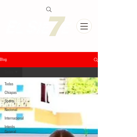
Blog
Todas
Todas
Chiapas
Sports
Nacional
Internacional
Interés
General