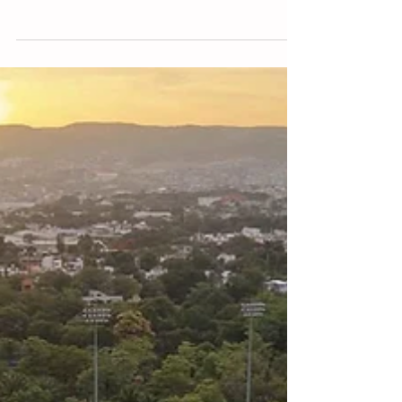
la economía de las mujeres del campo y
fortalecer la seguridad alimentaria en las
comunidades rurales, la presidenta
municipal de Villaflores, Valeria Rosales
Sarmiento, encabezó la entrega de aves de
traspatio a familias productivas en el ejido
Los Ángeles, ubicado en la zona de la
sierra del municipio. Acompañada por la
presidenta del DIF Municipal, Margarita
Sarmiento Tovilla, la alcaldesa estatal
puso en marcha este programa que b