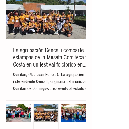
municipio para poner en marcha una
serie de proyectos clave que buscan
transformar la economía y la
infraestructura local. Junto a la
presidenta municipal, Valeria Rosales
Sarmiento , el mandatario estatal firmó el
convenio del programa Producción con
Prosperidad Compartida , una iniciativa
diseñada para que los trabajadores del
campo tengan acceso a créditos con
intereses muy bajos, que van desde
La agrupación Cencalli comparte
estampas de la Meseta Comiteca y la
Costa en un festival folclórico en
Cholula
Comitán, (Noe Juan Farrera).- La agrupación
independiente Cencalli, originaria del municipio de