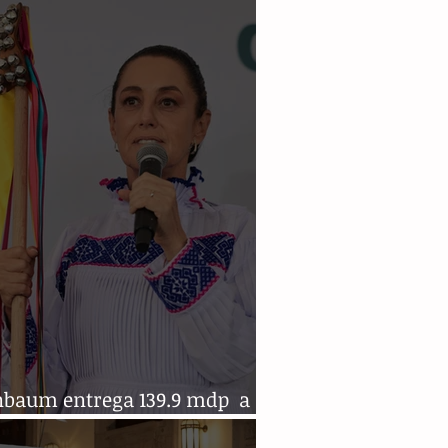
za rescate de PEMEX
nbaum entrega 139.9 mdp a
os originarios de Querétaro