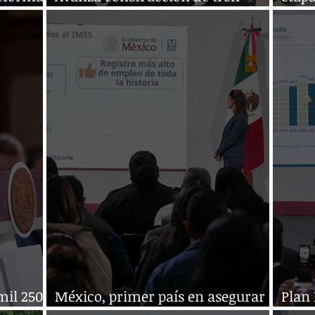
ubre
México-Pachuca
Tlajo
mil 250
México, primer país en asegurar a
Plan 