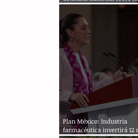
Electoral comienza en oct
Plan México: Industria
farmacéutica invertirá 12 