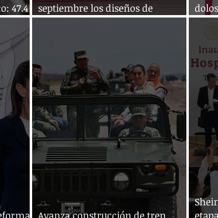
o: 47.4
septiembre los diseños de
dolos
2025
vehículos
2025
Shei
Reforma
Avanza construcción de tren
etapa