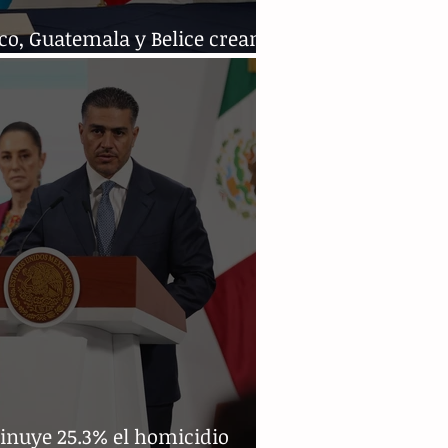
co, Guatemala y Belice crean
dor biocultural Selva Maya
inuye 25.3% el homicidio