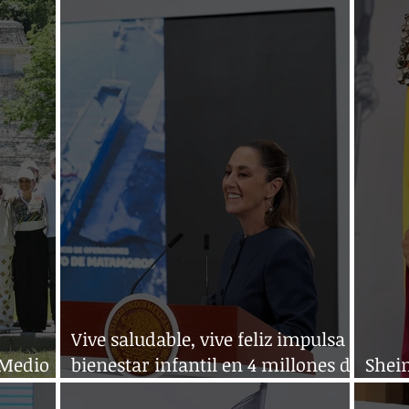
trabajadores de apps
avan
Vive saludable, vive feliz impulsa
 Medio
bienestar infantil en 4 millones de
Shei
estudiantes
puebl