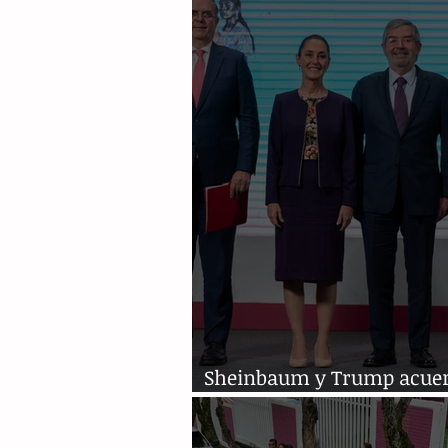
Sheinbaum y Trump acue
pausa de 90 días en arance