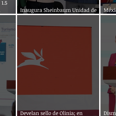
 1.5
a
Inaugura Sheinbaum Unidad de
Méxi
avit
Medicina Familiar 93 de Ecatepec
corre
Develan sello de Olinia; en
Dism