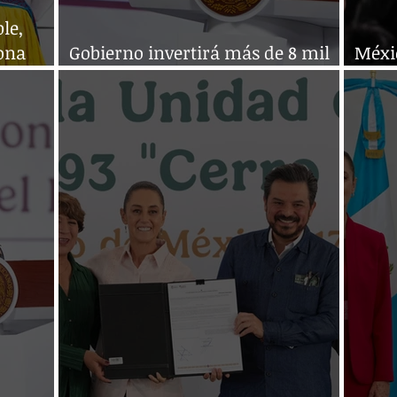
le,
iona
Gobierno invertirá más de 8 mil
Méxi
al
MDD en infraestructura eléctrica
distr