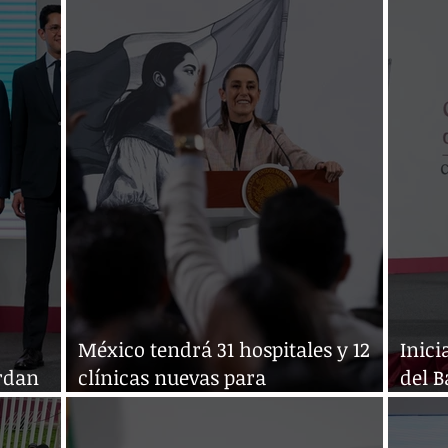
México tendrá 31 hospitales y 12
Inic
rdan
clínicas nuevas para
del B
les
diciembre: Sheinbaum
Shei