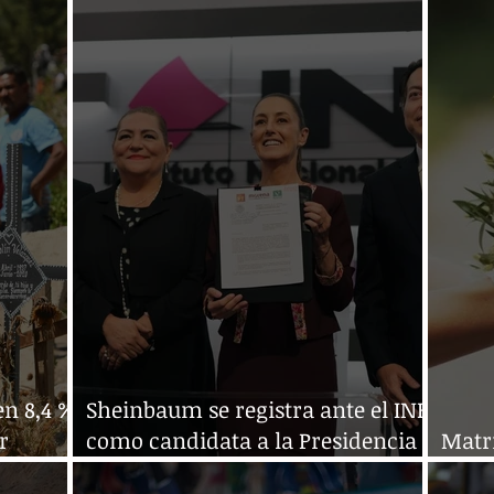
arzo
constante de agua potable
3,6 %
n 8,4 %
Sheinbaum se registra ante el INE
r
como candidata a la Presidencia
Matr
emia
de México
Chia