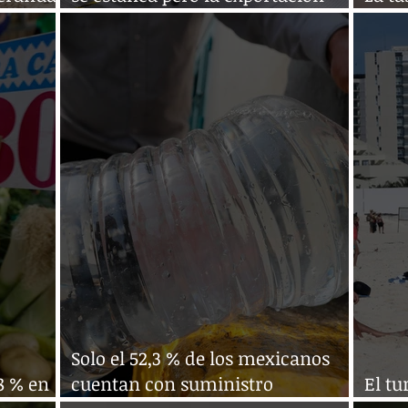
sube un 11 %
2,5 %
Solo el 52,3 % de los mexicanos
8 % en
cuentan con suministro
El tu