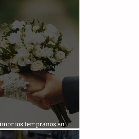
 en enero
imonios tempranos en
pas, una constante