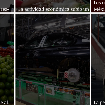
Los u
res-
La actividad económica subió un
Méxi
5,4 % interanual en abril
en 2
e al
La p