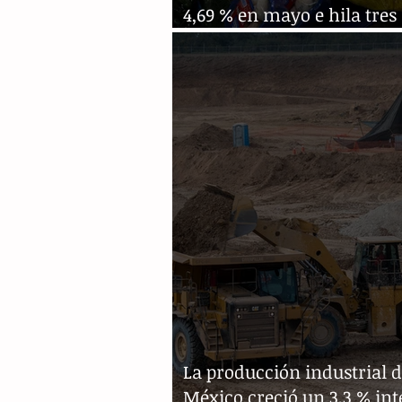
4,69 % en mayo e hila tre
al alza
La producción industrial 
México creció un 3,3 % in