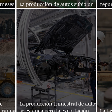
s meses
La producción de autos subió un
repun
4,93 % interanual en mayo
trime
de
La producción trimestral de autos
teranual
se estanca pero la exportación
La ta