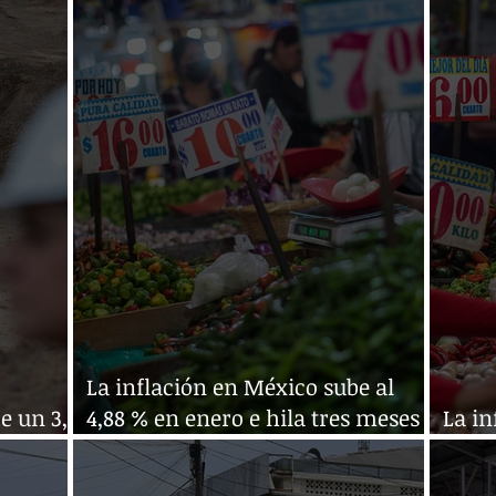
La inflación en México sube al
e un 3,5
4,88 % en enero e hila tres meses
La in
al alza
prim