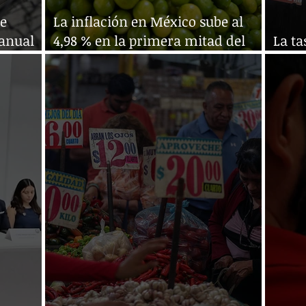
de
La inflación en México sube al
ranual
4,98 % en la primera mitad del
La t
año
llega