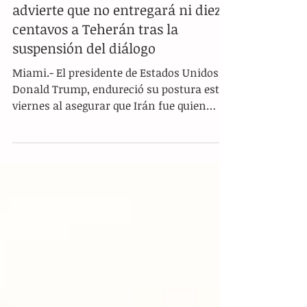
"¡Están acabados!": Trump
advierte que no entregará ni diez
centavos a Teherán tras la
suspensión del diálogo
Miami.- El presidente de Estados Unidos,
Donald Trump, endureció su postura este
viernes al asegurar que Irán fue quien
buscó el acercamiento con Washington.
En una severa advertencia, el mandatario
estadounidense afirmó que Teherán no
recibirá los fondos contemplados en el
reciente acuerdo bilateral diseñado para
poner fin a la guerra entre ambos países,
una decisión tomada en medio del
aplazamiento de las negociaciones
nucleares provocado por los recientes
ataques israelíes