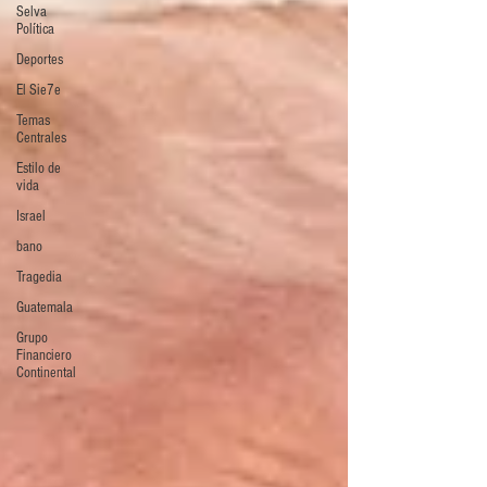
Selva
Política
Deportes
El Sie7e
Temas
Centrales
Estilo de
vida
Israel
bano
Tragedia
Guatemala
Grupo
Financiero
Continental