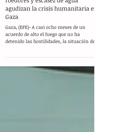
Colapso en la Franja: Plagas de
roedores y escasez de agua
agudizan la crisis humanitaria en
Gaza
Gaza, (EFE)- A casi ocho meses de un
acuerdo de alto el fuego que no ha
detenido las hostilidades, la situación de
los dos millones de habitantes en la
Franja de Gaza ha alcanzado niveles
críticos. La población civil sobrevive en
campamentos de tiendas de campaña
rodeados por millones de toneladas de
escombros y basura, enfrentando ahora
una severa proliferación de plagas de
roedores, enfermedades cutáneas y una
reducción drástica en el flujo de la