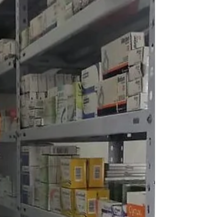
noviembre, cancele los adeudos
retroactivos que mantiene con más de
11,500 jubilados, de lo contrario, tomarán
físicamente las instalaciones del
organismo. Amín Espinosa Ruiz,
presidente de la asociación, declaró que la
paciencia de los agremiados se ha agotado
luego de meses de gest