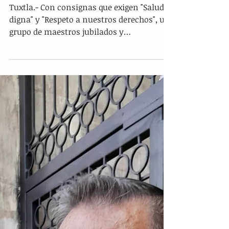
Jubilados de la Sección 40
reclaman al Isstech
Tuxtla.- Con consignas que exigen "Salud
digna" y "Respeto a nuestros derechos", un
grupo de maestros jubilados y
pensionados de la Sección 40 se manifestó
este martes frente a las instalaciones del
Instituto de Seguridad Social de los
Trabajadores del Estado de Chiapas
(Isstech), denunciando el colapso de los
servicios médicos y opacidad en el pago
del aumento salarial del 10%. José Luis
Reyes Mendoza, portavoz del bloque
democrático de jubilados, acusó la falta de
voluntad