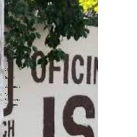
Selva
Política
Deportes
El Sie7e
Temas
Centrales
Estilo de
vida
Israel
bano
Tragedia
Guatemala
Grupo
Financiero
Continental