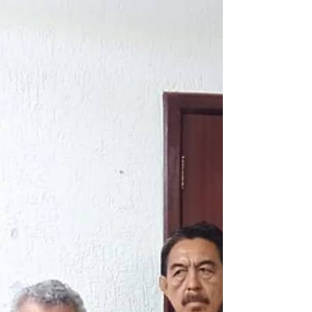
institución, aseguró que se están
atendiendo todas las quejas recibidas y se
implementarán soluciones prontas para
mejorar el servicio de salud. Al asumir el
cargo, Avendaño Bermúdez identificó dos
situaciones críticas: "trabajadores de la
salud con ganas de trabajar, pero con falta
de