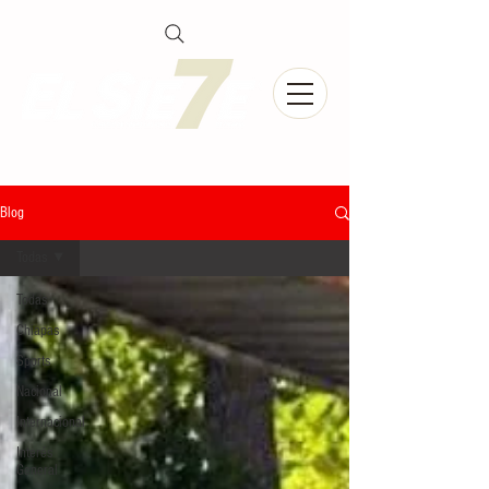
Blog
Todas
Todas
Chiapas
Sports
Nacional
Internacional
Interés
General