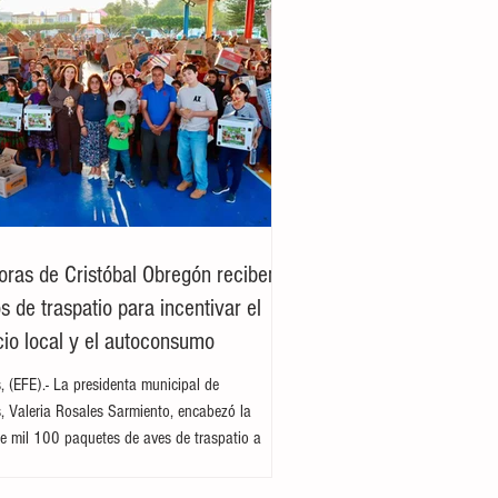
oras de Cristóbal Obregón reciben
 de traspatio para incentivar el
io local y el autoconsumo
es, (EFE).- La presidenta municipal de
es, Valeria Rosales Sarmiento, encabezó la
e mil 100 paquetes de aves de traspatio a
del ejido Cristóbal Obregón. Acompañada por
enta del DIF Municipal, Margarita Sarmiento