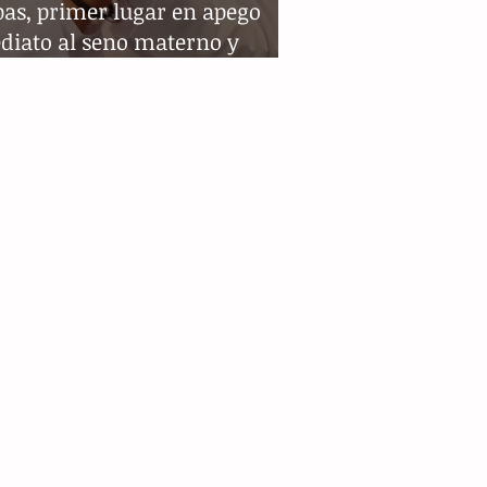
as, primer lugar en apego
diato al seno materno y
ncia