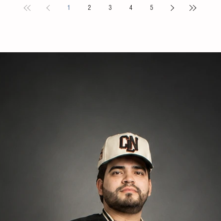
1
2
3
4
5
s locales y
Puebla. La compañía de danza, integrada por personas
Tovilla, 
nicipal
de distintas edades y profesiones, financió su traslado
fortalece
e tiene como
y participación con recursos propios, logrando
creación 
ia, la
posicionarse como la única comitiva chiapaneca en un
ingresos 
encuentro que reunió a m
huevo y 