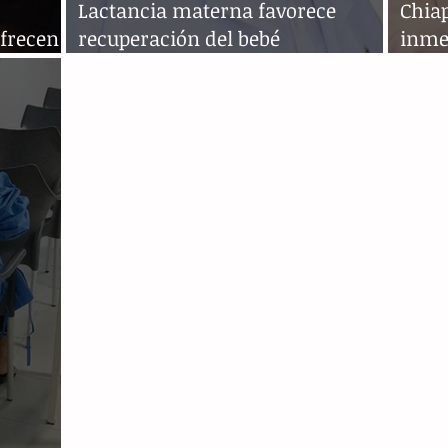
Lactancia materna favorece
Chiap
ofrecen
recuperación del bebé
inme
hospitalizado
lacta