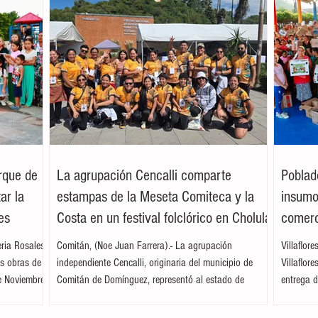
arque de
La agrupación Cencalli comparte
Poblad
ar la
estampas de la Meseta Comiteca y la
insumos
es
Costa en un festival folclórico en Cholula
comerc
leria Rosales
Comitán, (Noe Juan Farrera).- La agrupación
Villaflor
as obras de
independiente Cencalli, originaria del municipio de
Villaflor
e Noviembre,
Comitán de Domínguez, representó al estado de
entrega d
. Acompañada
Chiapas en el Primer Festival Nacional Vive el Folclor,
familias 
ita
celebrado en la localidad de San Andrés Cholula,
la presid