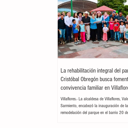
La rehabilitación integral del p
Cristóbal Obregón busca foment
convivencia familiar en Villaflor
Villaflores.- La alcaldesa de Villaflores, Va
Sarmiento, encabezó la inauguración de l
remodelación del parque en el barrio 20 d
ubicado en la colonia Cristóbal Obregón
por la presidenta del DIF Municipal, Margar