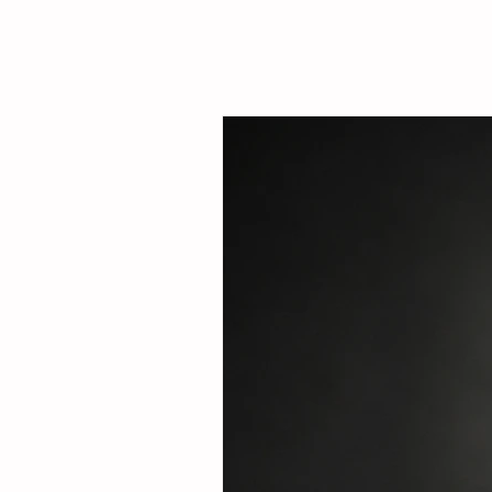
Sarmiento Tovilla, así como por autoridade
familias de la comunidad, la presidenta mu
entregó este espacio público renovado qu
objetivo fortalecer la integración comunitar
recreaci