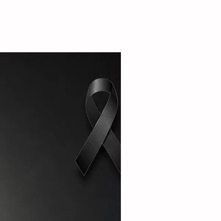
la alcaldesa destacó que el esquema busca
r la seguridad alimentaria e incentivar la
de pequeñas granjas familiares que generen
complementarios a través de la producción de
carne