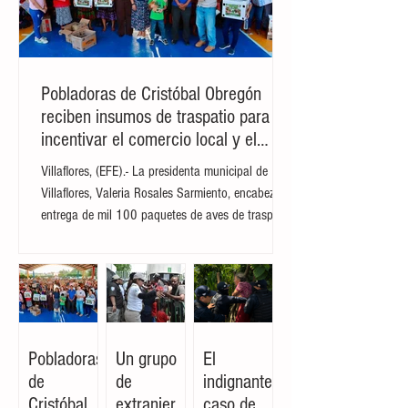
Pobladoras de Cristóbal Obregón
reciben insumos de traspatio para
incentivar el comercio local y el
autoconsumo
Villaflores, (EFE).- La presidenta municipal de
Villaflores, Valeria Rosales Sarmiento, encabezó la
entrega de mil 100 paquetes de aves de traspatio
a familias del ejido Cristóbal Obregón.
Acompañada por la presidenta del DIF Municipal,
Margarita Sarmiento Tovilla, la alcaldesa destacó
que el esquema busca fortalecer la seguridad
alimentaria e incentivar la creación de pequeñas
granjas familiares que generen ingresos
Pobladoras
Un grupo
El
complementarios a través de la producción de