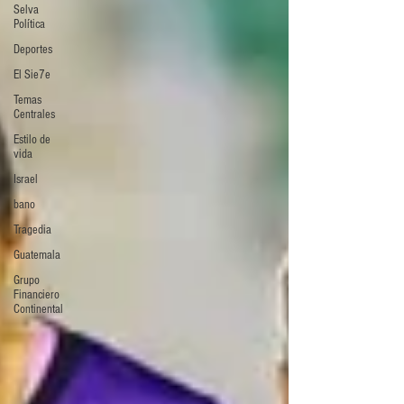
Selva
Política
Deportes
El Sie7e
Temas
Centrales
Estilo de
vida
Israel
bano
Tragedia
Guatemala
Grupo
Financiero
Continental