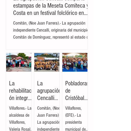
La agrupación Cencalli comparte
estampas de la Meseta Comiteca y la
Costa en un festival folclórico en
Cholula
Comitán, (Noe Juan Farrera).- La agrupación
independiente Cencalli, originaria del municipio de
Comitán de Domínguez, representó al estado de
Chiapas en el Primer Festival Nacional Vive el
Folclor, celebrado en la localidad de San Andrés
Cholula, Puebla. La compañía de danza,
integrada por personas de distintas edades y
profesiones, financió su traslado y participación
con recursos propios, logrando posicionarse como
La
La
Pobladoras
la única comitiva chiapaneca en un encuentro que
rehabilitaci
agrupación
de
reunió a m
ón integral
Cencalli
Cristóbal