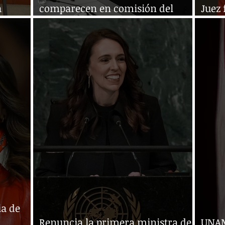
a
comparecen en comisión del
Juez 
rte
Senado
contr
a de
Renuncia la primera ministra de
UNAM