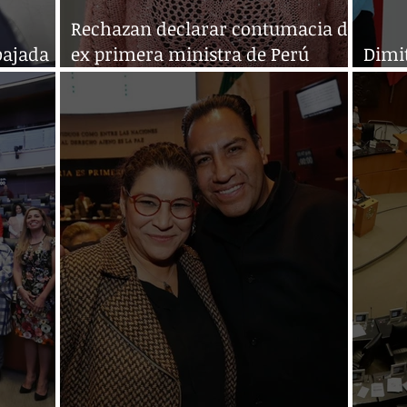
Rechazan declarar contumacia de
bajada
ex primera ministra de Perú
Dimit
asilada en Embajada de México
Fran