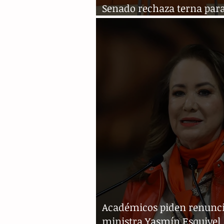
Senado rechaza terna par
designar ministra de la Co
Académicos piden renunci
ministra Yasmín Esquivel