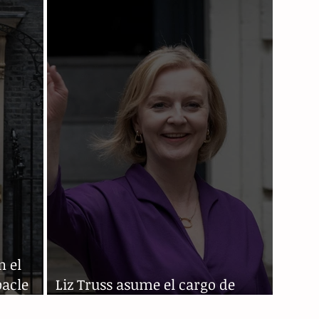
is
de ministra de Suprema Corte
Supre
n el
bacle
Liz Truss asume el cargo de
primera ministra del Reino Unido