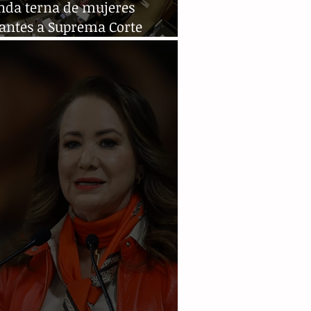
nda terna de mujeres
rantes a Suprema Corte
a al pleno del Senado