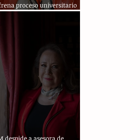
frena proceso universitario
a ministra acusada de plagio
 despide a asesora de