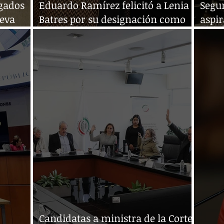
gados
Eduardo Ramírez felicitó a Lenia
Segu
ueva
Batres por su designación como
aspi
rte
ministra de la SCJN
avanz
Candidatas a ministra de la Corte