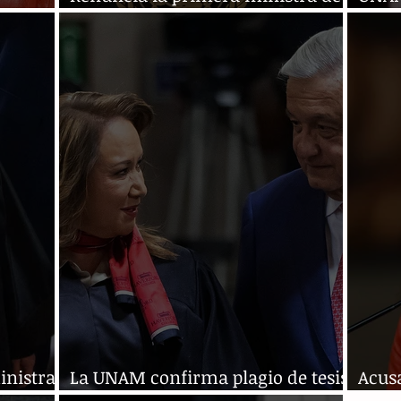
Nueva Zelanda
mini
inistra
La UNAM confirma plagio de tesis
Acusa