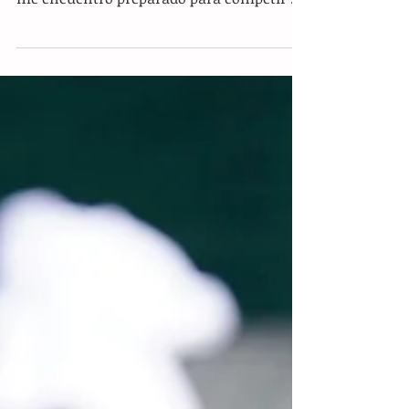
torneo ATP 1000 de Monte-Carlo: "Aún no
me encuentro preparado para competir al
más alto nivel",...