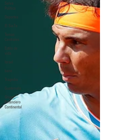
Selva
Política
Deportes
El Sie7e
Temas
Centrales
Estilo de
vida
Israel
bano
Tragedia
Guatemala
Grupo
Financiero
Continental