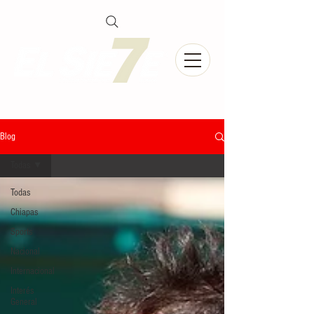
Blog
Todas
Todas
Chiapas
Sports
Nacional
Internacional
Interés
General