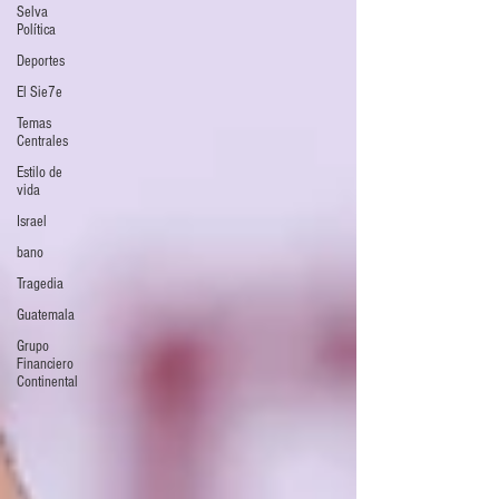
Selva
Política
Deportes
El Sie7e
Temas
Centrales
Estilo de
vida
Israel
bano
Tragedia
Guatemala
Grupo
Financiero
Continental