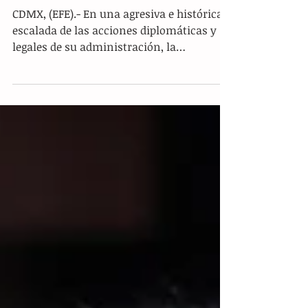
era Trump
CDMX, (EFE).- En una agresiva e histórica
escalada de las acciones diplomáticas y
legales de su administración, la
presidenta de México, Claudia Sheinbaum
Pardo, y la Secretaría de Relaciones
Exteriores (SRE) activaron una ofensiva
jurídica simultánea ante la justicia de los
Estados Unidos y la Organización de las
Naciones Unidas (ONU) por la muerte de 17
ciudadanos mexicanos a manos de
autoridades migratorias
norteamericanas. Tras el reciente y
polémico fallecimiento del con