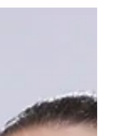
asociaciones civiles presentaron un nuevo
protocolo de seguridad para combatir la
trata de personas durante el próximo
Mundial de Fútbol. La iniciativa, llamada
"Mundial Sin Trata", surge ante la
preocupante estadística de que el 99 % de
estos delitos no son detectados por las
autoridades mexicanas, una cifra que
podría agravarse con la llegada masiva de
turistas en los meses de junio y julio. El pr