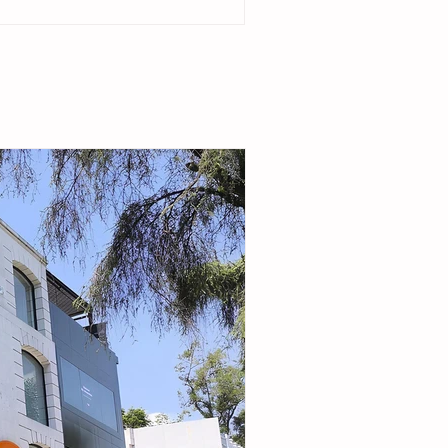
del ejido Cristóbal Obregón. Acompañada por
enta del DIF Municipal, Margarita Sarmiento
la alcaldesa destacó que el esquema busca
r la seguridad alimentaria e incentivar la
de pequeñas granjas familiares que generen
complementarios a través de la producción de
carne