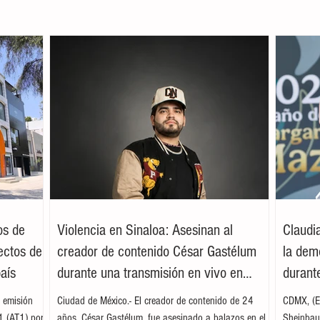
os de
Violencia en Sinaloa: Asesinan al
Claudi
ectos de
creador de contenido César Gastélum
la dem
país
durante una transmisión en vivo en
durante
Culiacán
 emisión
Ciudad de México.- El creador de contenido de 24
CDMX, (EF
 1 (AT1) por
años, César Gastélum, fue asesinado a balazos en el
Sheinbaum