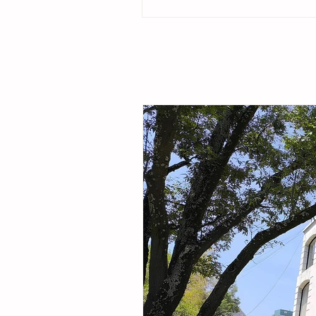
ubicado en la colonia Cristóbal Obregón
por la presidenta del DIF Municipal, Margar
Sarmiento Tovilla, así como por autoridade
familias de la comunidad, la presidenta mu
entregó este espacio público renovado qu
objetivo fortalecer la integración comunitar
recreaci