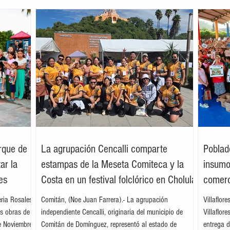
arque de
La agrupación Cencalli comparte
Poblad
ar la
estampas de la Meseta Comiteca y la
insumos
es
Costa en un festival folclórico en Cholula
comerc
leria Rosales
Comitán, (Noe Juan Farrera).- La agrupación
Villaflor
as obras de
independiente Cencalli, originaria del municipio de
Villaflor
e Noviembre,
Comitán de Domínguez, representó al estado de
entrega d