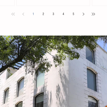
. Acompañada
Chiapas en el Primer Festival Nacional Vive el Folclor,
familias 
ita
celebrado en la localidad de San Andrés Cholula,
la presid
1
2
3
4
5
s locales y
Puebla. La compañía de danza, integrada por personas
Tovilla, 
nicipal
de distintas edades y profesiones, financió su traslado
fortalece
e tiene como
y participación con recursos propios, logrando
creación 
ia, la
posicionarse como la única comitiva chiapaneca en un
ingresos 
encuentro que reunió a m
huevo y 