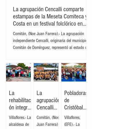
las regiones fronterizas más afecta
La agrupación Cencalli comparte
estampas de la Meseta Comiteca y la
Costa en un festival folclórico en
Cholula
Comitán, (Noe Juan Farrera).- La agrupación
independiente Cencalli, originaria del municipio de
Comitán de Domínguez, representó al estado de
Chiapas en el Primer Festival Nacional Vive el
Folclor, celebrado en la localidad de San Andrés
Cholula, Puebla. La compañía de danza,
integrada por personas de distintas edades y
profesiones, financió su traslado y participación
con recursos propios, logrando posicionarse como
La
La
Pobladoras
la única comitiva chiapaneca en un encuentro que
rehabilitaci
agrupación
de
reunió a m
ón integral
Cencalli
Cristóbal