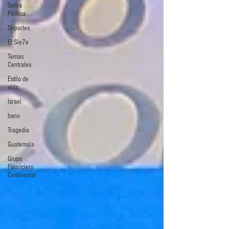
Selva
Política
Deportes
El Sie7e
Temas
Centrales
Estilo de
vida
Israel
bano
Tragedia
Guatemala
Grupo
Financiero
Continental