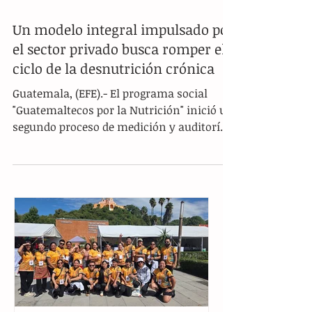
Un modelo integral impulsado por
el sector privado busca romper el
ciclo de la desnutrición crónica
Guatemala, (EFE).- El programa social
"Guatemaltecos por la Nutrición" inició un
segundo proceso de medición y auditoría
de campo para verificar la sostenibilidad
de sus acciones. Esta iniciativa, impulsada
desde hace poco más de cuatro años por el
grupo empresarial Castillo Hermanos,
busca consolidar un modelo integral que
logre romper de manera definitiva el ciclo
de la pobreza y la desnutrición en el
departamento de Huehuetenango, una de