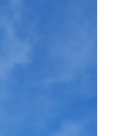
especificaron que lo que más les ocupa es
la reacción tardía, en muchas de las
ocasiones, de los elementos de Protección
Civil Municipal, como ocurrió apenas el
viernes pasado con un evento registrado
en la zona conocida como Sección Los
Reyes “El Mangón”, de Viva Cárdenas.
Aunque recordar