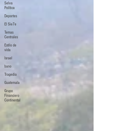
Selva
Política
Deportes
El Sie7e
Temas
Centrales
Estilo de
vida
Israel
bano
Tragedia
Guatemala
Grupo
Financiero
Continental