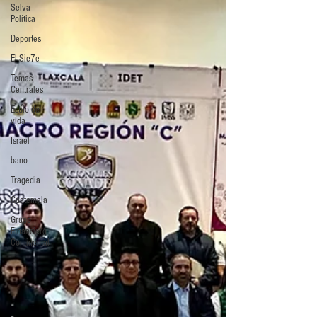
Selva
Política
Deportes
El Sie7e
Temas
Centrales
Estilo de
vida
Israel
bano
Tragedia
Guatemala
Grupo
Financiero
Continental