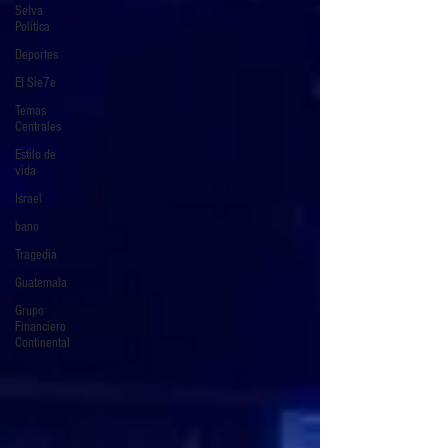
Selva
Política
Deportes
El Sie7e
Temas
Centrales
Estilo de
vida
Israel
bano
Tragedia
Guatemala
Grupo
Financiero
Continental