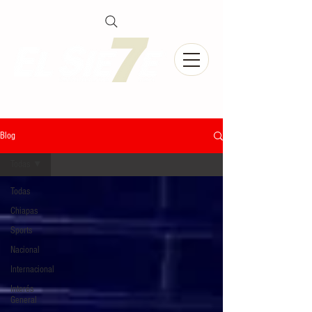
Blog
Todas
Todas
Chiapas
Sports
Nacional
Internacional
Interés
General