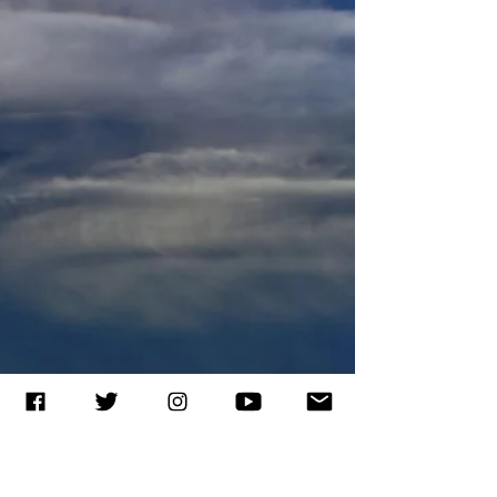
¿Qué está pasando en Islandia?
Miles de sismos generan alerta
La península de Reykjanes, en el suroeste
de Islandia, ha sido sacudida por un
“enjambre sísmico” sin precedentes en los
últimos tres...