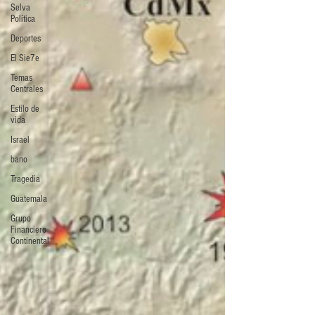
Selva
Política
Deportes
El Sie7e
Temas
Centrales
Estilo de
vida
Israel
bano
Tragedia
Guatemala
Grupo
Financiero
Continental