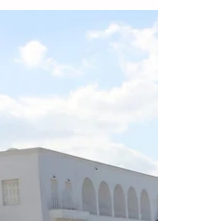
ha originado ahí desde 1911. Los
especialistas la conocen como “la brecha
de Guerrero”, una región en donde podrían
tener lugar los llamados sismos lentos,
que a su vez podrían incidir en la corteza y
“disparar un terremoto“, destacaron
expertos de la Universidad Nacional
Autónoma de México (UNAM). Shri
Krishna Singh, investigador emérito del
Instituto de Geofísica