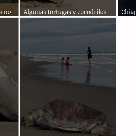
s no
Algunas tortugas y cocodrilos
Chia
yas
pueden extinguirse en pocos años
espec