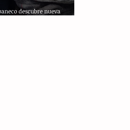
paneco descubre nueva
ie de tortuga gigante