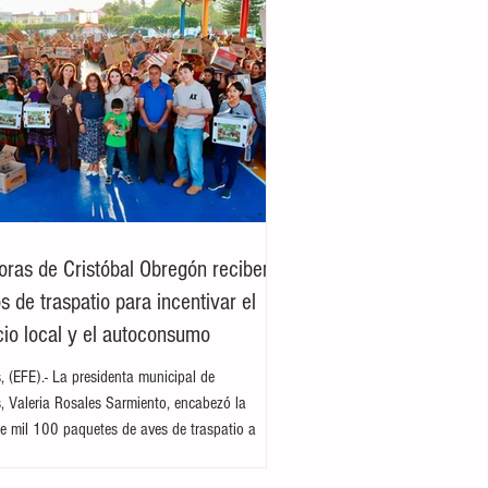
oras de Cristóbal Obregón reciben
 de traspatio para incentivar el
io local y el autoconsumo
es, (EFE).- La presidenta municipal de
es, Valeria Rosales Sarmiento, encabezó la
e mil 100 paquetes de aves de traspatio a
del ejido Cristóbal Obregón. Acompañada por
enta del DIF Municipal, Margarita Sarmiento