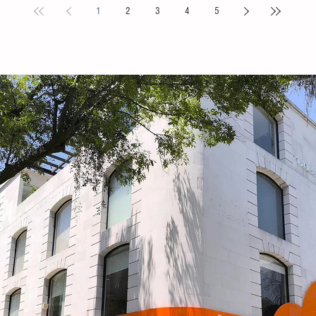
1
2
3
4
5
s locales y
Puebla. La compañía de danza, integrada por personas
Tovilla, 
nicipal
de distintas edades y profesiones, financió su traslado
fortalece
e tiene como
y participación con recursos propios, logrando
creación 
ia, la
posicionarse como la única comitiva chiapaneca en un
ingresos 
encuentro que reunió a m
huevo y 