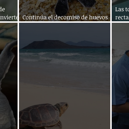
 de
Las t
nvierte
Continúa el decomiso de huevos
rect
de tortuga en Chiapas
corri