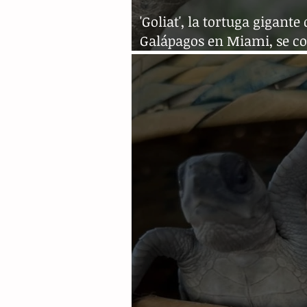
'Goliat', la tortuga gigante
Galápagos en Miami, se co
en padre a los 134 años