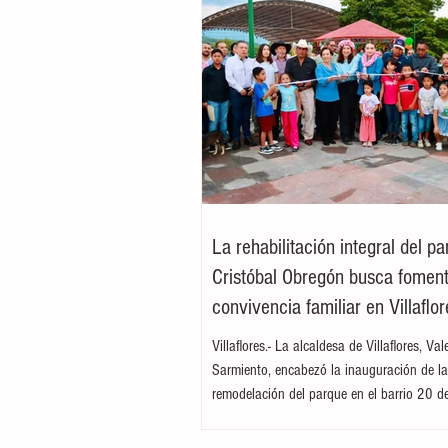
La rehabilitación integral del p
Cristóbal Obregón busca foment
convivencia familiar en Villaflor
Villaflores.- La alcaldesa de Villaflores, Va
Sarmiento, encabezó la inauguración de l
remodelación del parque en el barrio 20 d
ubicado en la colonia Cristóbal Obregón
por la presidenta del DIF Municipal, Margar