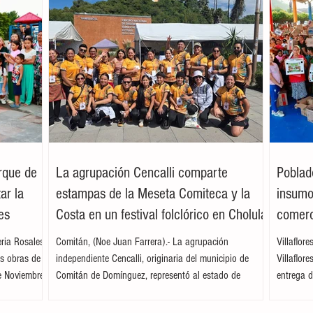
arque de
La agrupación Cencalli comparte
Poblad
ar la
estampas de la Meseta Comiteca y la
insumos
es
Costa en un festival folclórico en Cholula
comerc
leria Rosales
Comitán, (Noe Juan Farrera).- La agrupación
Villaflor
as obras de
independiente Cencalli, originaria del municipio de
Villaflor
e Noviembre,
Comitán de Domínguez, representó al estado de
entrega d
. Acompañada
Chiapas en el Primer Festival Nacional Vive el Folclor,
familias 
ita
celebrado en la localidad de San Andrés Cholula,
la presid