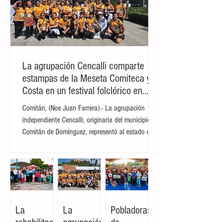
era utilizado por un grupo delictivo para
actividades de contrabando y tráfico de
personas . La excavación localizada
cuenta con una profundidad de 4.5 met
La agrupación Cencalli comparte
estampas de la Meseta Comiteca y la
Costa en un festival folclórico en
Cholula
Comitán, (Noe Juan Farrera).- La agrupación
independiente Cencalli, originaria del municipio de
Comitán de Domínguez, representó al estado de
Chiapas en el Primer Festival Nacional Vive el
Folclor, celebrado en la localidad de San Andrés
Cholula, Puebla. La compañía de danza,
integrada por personas de distintas edades y
profesiones, financió su traslado y participación