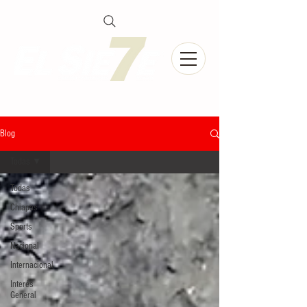
Blog
Todas
Todas
Chiapas
Sports
Nacional
Internacional
Interés
General