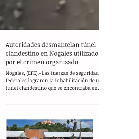
Autoridades desmantelan túnel
clandestino en Nogales utilizado
por el crimen organizado
Nogales, (EFE).- Las fuerzas de seguridad
federales lograron la inhabilitación de un
túnel clandestino que se encontraba en
construcción en el municipio fronterizo
de Nogales, Sonora. El hallazgo ocurrió
tras una serie de investigaciones de
inteligencia que permitieron identificar
un inmueble en el barrio Centro, el cual