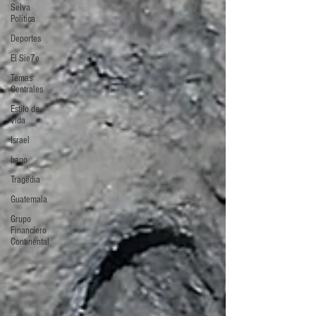
Selva
Política
Deportes
El Sie7e
Temas
Centrales
Estilo de
vida
Israel
bano
Tragedia
Guatemala
Grupo
Financiero
Continental