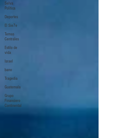
Selva
Política
Deportes
El Sie7e
Temas
Centrales
Estilo de
vida
Israel
bano
Tragedia
Guatemala
Grupo
Financiero
Continental