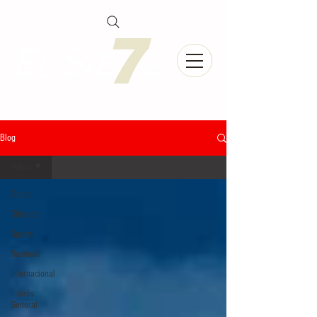
Blog
Todas
Todas
Chiapas
Sports
Nacional
Internacional
Interés
General