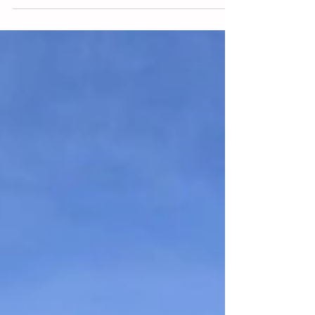
a tan solo unos pasos de sitios
emblemáticos como la Catedral, el Templo
de Santo Domingo,...