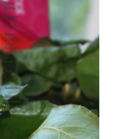
Selva
Política
Deportes
El Sie7e
Temas
Centrales
Estilo de
vida
Israel
bano
Tragedia
Guatemala
Grupo
Financiero
Continental