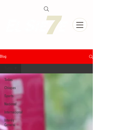
Blog
Todas
Todas
Chiapas
Sports
Nacional
Internacional
Interés
General