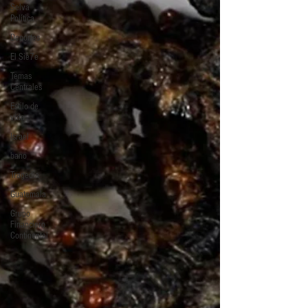
Selva
Política
Deportes
El Sie7e
Temas
Centrales
Estilo de
vida
Israel
bano
Tragedia
Guatemala
Grupo
Financiero
Continental