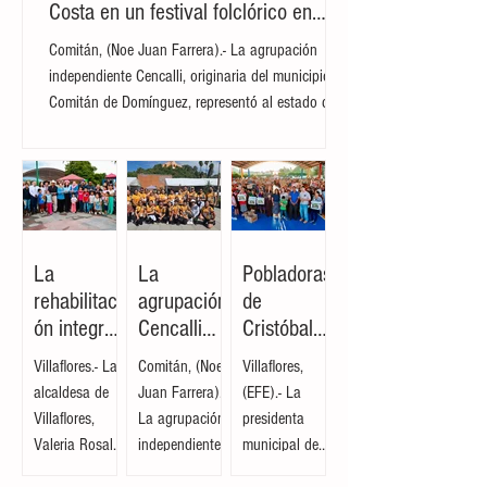
La agrupación Cencalli comparte
estampas de la Meseta Comiteca y la
Costa en un festival folclórico en
Cholula
Comitán, (Noe Juan Farrera).- La agrupación
independiente Cencalli, originaria del municipio de
Comitán de Domínguez, representó al estado de
Chiapas en el Primer Festival Nacional Vive el
Folclor, celebrado en la localidad de San Andrés
Cholula, Puebla. La compañía de danza,
integrada por personas de distintas edades y
profesiones, financió su traslado y participación
con recursos propios, logrando posicionarse como
La
La
Pobladoras
la única comitiva chiapaneca en un encuentro que
rehabilitaci
agrupación
de
reunió a m
ón integral
Cencalli
Cristóbal
del parque
comparte
Obregón
Villaflores.- La
Comitán, (Noe
Villaflores,