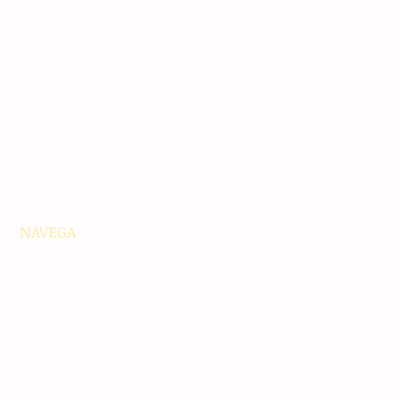
NAVEGA
Principales
Chiapas
Nacionales
Internacionales
Interés General
Editorial
Podcasts
Video