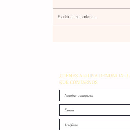
Escribir un comentario...
El atletismo mexicano sum
nuevas preseas en Santo D
para afianzar el primer luga
medallero
¿TIENES ALGUNA DENUNCIA O 
QUE CONTARNOS