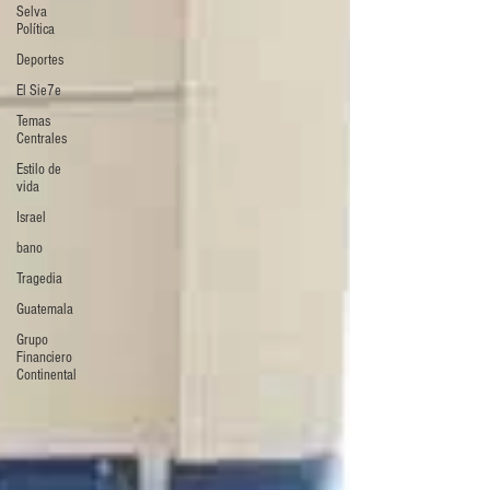
Selva
Política
Deportes
El Sie7e
Temas
Centrales
Estilo de
vida
Israel
bano
Tragedia
Guatemala
Grupo
Financiero
Continental