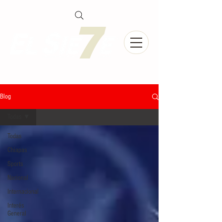
Blog
Todas
Todas
Chiapas
Sports
Nacional
Internacional
Interés
General