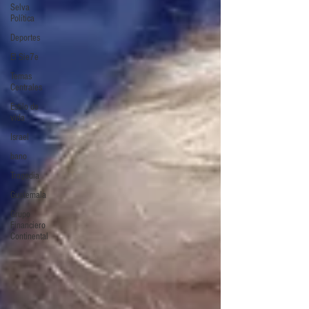
Selva
Política
Deportes
El Sie7e
Temas
Centrales
Estilo de
vida
Israel
bano
Tragedia
Guatemala
Grupo
Financiero
Continental