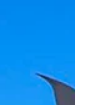
militar, horas después de que las fuerzas
norteamericanas bombardearan territorio
iraní. Durante el inicio de la segunda
jornada de la cumbre de líderes de la OTAN
en Ankara, el mandatario estadounidense
arremetió duramente contra las
autoridades de Teherán ante el secret