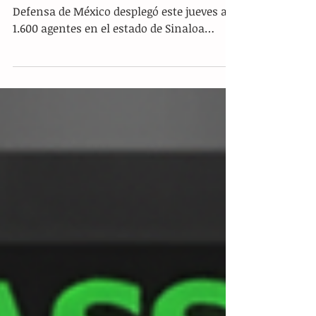
con 1.600 militares tras ataque
armado a diputados
Ciudad de México.- La Secretaría de la
Defensa de México desplegó este jueves a
1.600 agentes en el estado de Sinaloa
(noroeste) para reforzar la seguridad en la
región, tras el ataque a tiros el miércoles
contra dos diputados opositores en la
ciudad de Culiacán. Defensa detalló que el
despliegue comenzó a las 08:40 hora local
(14:40 GMT), e incluyó el traslado aéreo de
personal desde distintos puntos del país
hacia Culiacán y Mazatlán, como parte de
la Estrategia Nacional de