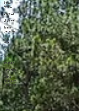
Selva
Política
Deportes
El Sie7e
Temas
Centrales
Estilo de
vida
Israel
bano
Tragedia
Guatemala
Grupo
Financiero
Continental