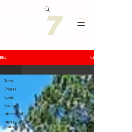
Blog
Todas
Todas
Chiapas
Sports
Nacional
Internacional
Interés
General