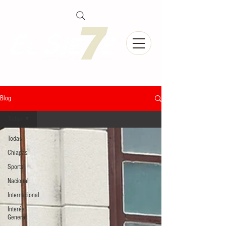
Blog
Todas
Todas
Chiapas
Sports
Nacional
Internacional
Interés
General