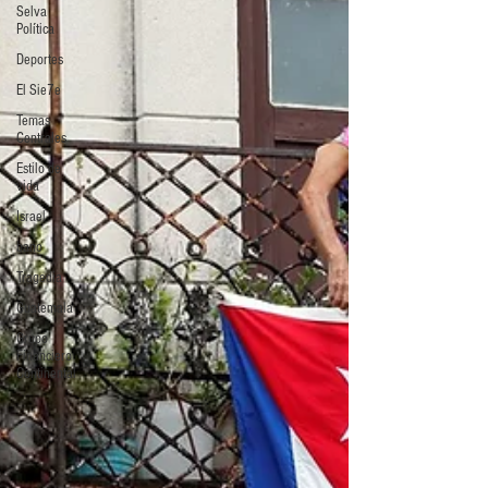
Selva
Política
Deportes
El Sie7e
Temas
Centrales
Estilo de
vida
Israel
bano
Tragedia
Guatemala
Grupo
Financiero
Continental